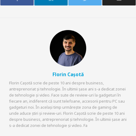
Florin Cașotă
Florin Cașotă scrie de peste 10 ani despre business,
antreprenoriat și tehnologie. În ultimii șase ani s-a dedicat zonei
de tehnologie și video. Face sute de review-uri la gadgeturi în
fiecare an, indiferent că sunt telefoane, accesorii pentru PC sau
gadgeturi noi. În același timp urmărește zona de gaming de
unde aduce știri și review-uri. Florin Cașotă scrie de peste 10 ani
despre business, antreprenoriat și tehnologie. În ultimii șase ani
s-a dedicat zonei de tehnologie și video. Fa