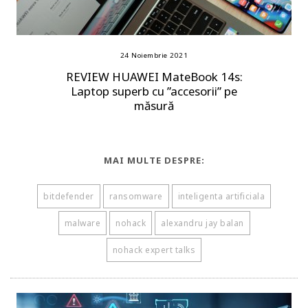
24 Noiembrie 2021
REVIEW HUAWEI MateBook 14s:
Laptop superb cu ”accesorii” pe
măsură
MAI MULTE DESPRE:
bitdefender
ransomware
inteligenta artificiala
malware
nohack
alexandru jay balan
nohack expert talks