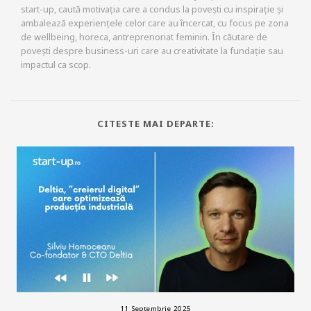
start-up, caută motivația care a condus la povești cu inspirație și
ambalează experiențele celor care au încercat, cu focus pe zona
de wellbeing, horeca, antreprenoriat feminin. În căutare de
povești despre business-uri care au creativitate la fundație sau
impactul ca scop.
CITESTE MAI DEPARTE:
11 Septembrie 2025