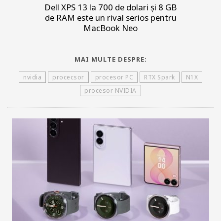
Dell XPS 13 la 700 de dolari și 8 GB
de RAM este un rival serios pentru
MacBook Neo
MAI MULTE DESPRE:
nvidia
procecsor
procesor PC
RTX Spark
N1X
procesor NVIDIA