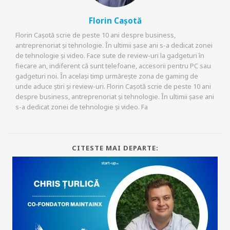
Florin Cașotă
Florin Cașotă scrie de peste 10 ani despre business,
antreprenoriat și tehnologie. În ultimii șase ani s-a dedicat zonei
de tehnologie și video. Face sute de review-uri la gadgeturi în
fiecare an, indiferent că sunt telefoane, accesorii pentru PC sau
gadgeturi noi. În același timp urmărește zona de gaming de
unde aduce știri și review-uri. Florin Cașotă scrie de peste 10 ani
despre business, antreprenoriat și tehnologie. În ultimii șase ani
s-a dedicat zonei de tehnologie și video. Fa
CITESTE MAI DEPARTE: