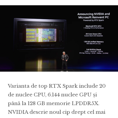
Varianta de top RTX Spark include 20
de nuclee CPU, 6.144 nuclee GPU și
până la 128 GB memorie LPDDR5X.
NVIDIA descrie noul cip drept cel mai