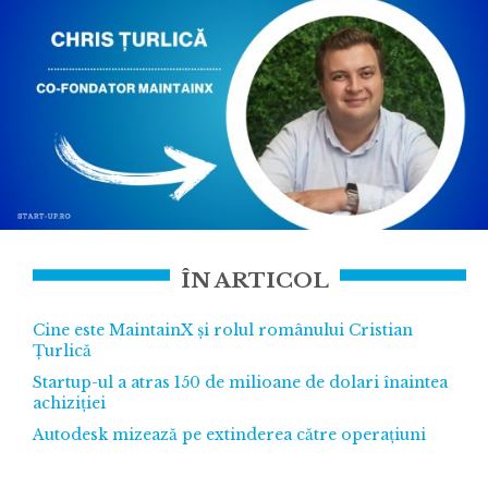
ÎN ARTICOL
Cine este MaintainX și rolul românului Cristian
Țurlică
Startup-ul a atras 150 de milioane de dolari înaintea
achiziției
Autodesk mizează pe extinderea către operațiuni