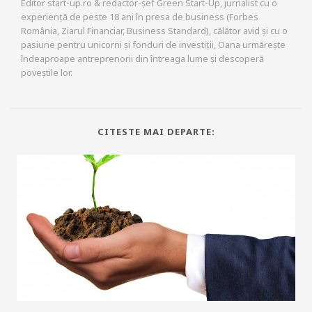
Editor start-up.ro & redactor-șef Green Start-Up, jurnalist cu o
experiență de peste 18 ani în presa de business (Forbes
România, Ziarul Financiar, Business Standard), călător avid și cu o
pasiune pentru unicorni și fonduri de investiții, Oana urmărește
îndeaproape antreprenorii din întreaga lume și descoperă
poveștile lor.
CITESTE MAI DEPARTE: