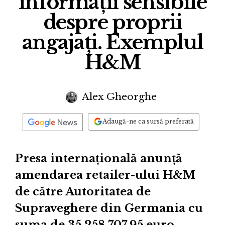
informații sensibile
despre proprii
angajați. Exemplul
H&M
Alex Gheorghe
Adaugă-ne ca sursă preferată
Presa internațională anunță
amendarea retailer-ului H&M
de către Autoritatea de
Supraveghere din Germania cu
suma de 35,258,707.95 euro.