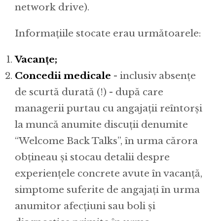
network drive).
Informațiile stocate erau următoarele:
Vacanțe;
Concedii medicale
- inclusiv absențe
de scurtă durată (!) - după care
managerii purtau cu angajații reîntorși
la muncă anumite discuții denumite
“Welcome Back Talks”, în urma cărora
obțineau și stocau detalii despre
experiențele concrete avute în vacanță,
simptome suferite de angajați în urma
anumitor afecțiuni sau boli și