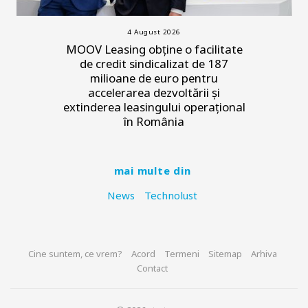
4 August 2026
MOOV Leasing obține o facilitate
de credit sindicalizat de 187
milioane de euro pentru
accelerarea dezvoltării și
extinderea leasingului operațional
în România
mai multe din
News
Technolust
Cine suntem, ce vrem?
Acord
Termeni
Sitemap
Arhiva
Contact