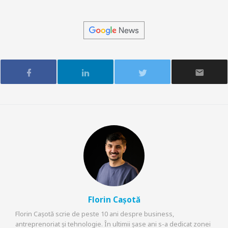
Florin Cașotă
Florin Cașotă scrie de peste 10 ani despre business,
antreprenoriat și tehnologie. În ultimii șase ani s-a dedicat zonei