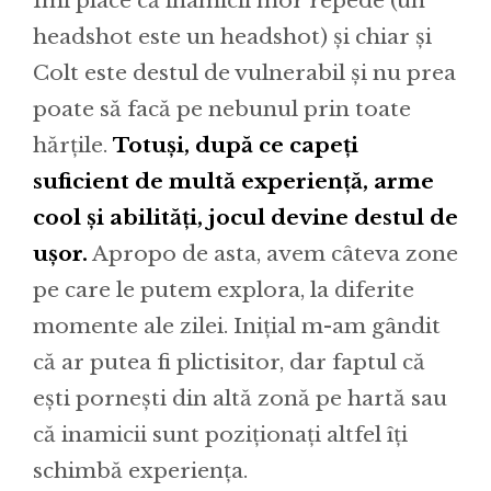
Îmi place că inamicii mor repede (un
headshot este un headshot) și chiar și
Colt este destul de vulnerabil și nu prea
poate să facă pe nebunul prin toate
hărțile.
Totuși, după ce capeți
suficient de multă experiență, arme
cool și abilități, jocul devine destul de
ușor.
Apropo de asta, avem câteva zone
pe care le putem explora, la diferite
momente ale zilei. Inițial m-am gândit
că ar putea fi plictisitor, dar faptul că
ești pornești din altă zonă pe hartă sau
că inamicii sunt poziționați altfel îți
schimbă experiența.