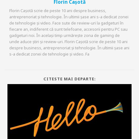
Florin Cașotă
Florin Cașotă scrie de peste 10 ani despre business,
antreprenoriat și tehnologie. În ultimii șase ani s-a dedicat zonei
de tehnologie și video. Face sute de review-uri la gadgeturi în
fiecare an, indiferent că sunt telefoane, accesorii pentru PC sau
gadgeturi noi. În același timp urmărește zona de gaming de
unde aduce știri și review-uri. Florin Cașotă scrie de peste 10 ani
despre business, antreprenoriat și tehnologie. În ultimii șase ani
s-a dedicat zonei de tehnologie și video. Fa
CITESTE MAI DEPARTE: