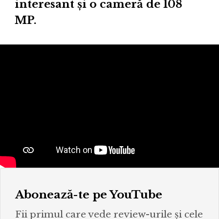
interesant și o cameră de 108
MP.
Abonează-te pe YouTube
Fii primul care vede review-urile și cele