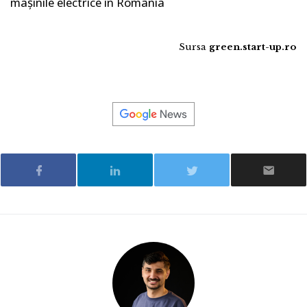
mașinile electrice în România
Sursa
green.start-up.ro