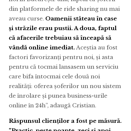
din platformele de ride sharing nu mai
aveau curse.
Oamenii stăteau în case
și străzile erau pustii. A doua, faptul
că afacerile trebuiau să înceapă să
vândă online imediat.
Aceștia au fost
factori favorizanți pentru noi, și asta
pentru că tocmai lansasem un serviciu
care bifa întocmai cele două noi
realități: oferea șoferilor un nou sistem
de înrolare și punea business-urile
online în 24h”, adaugă Cristian.
Răspunsul clienților a fost pe măsură.
”Practic, peste noapte, zeci și apoi