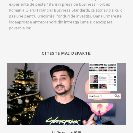
experiență de peste 18 ani în presa de business (Forbes
România, Ziarul Financiar, Business Standard), călător avid și cu o
pasiune pentru unicorni și fonduri de investiții, Oana urmărește
îndeaproape antreprenorii din întreaga lume și descoperă
poveștile lor.
CITESTE MAI DEPARTE:
24 Decembrie 2020