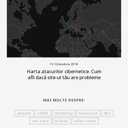
13 Octombrie 2019
Harta atacurilor cibernetice. Cum
afli dacă site-ul tău are probleme
MAI MULTE DESPRE:
amazon
netflix
streaming
televiziune
hbo
ses astra
tv liniar
video online