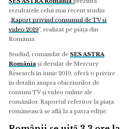
SES ASTRA România
prezintă
rezultatele celui mai recent studiu
„
Raport privind consumul de TV și
video 2019
”, realizat pe piața din
România.
Studiul, comandat de
SES ASTRA
România
și derulat de Mercury
Research în iunie 2019, oferă o privire
în detaliu asupra obiceiurilor de
consum TV și video online ale
românilor. Raportul referitor la piața
românească se află la a patra ediție.
Românii se uită 3,3 ore la