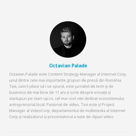
Octavian Palade
Octavian Palade este Content Strategy Manager al Internet Corp,
unul dintre cele mai importante grupuri de presă din România.
Tavi, cum îi place să i se spună, este jurnalist de tech și de
business de mai bine de 11 ani și scrie despre inovații și
startupuri pe start-up.ro, cel mai cool site dedicat ecosistemului
antreprenorial local. Pasionat de video, Tavi este și Project
Manager al VideoCorp, departamentul de multimedia al Internet
Corp și realizatorul și prezentatorul a sute de clipuri video