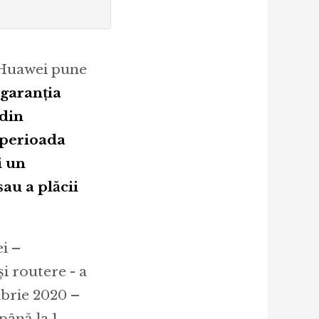
, Huawei pune
garanția
 din
n perioada
i un
au a plăcii
i –
i routere - a
mbrie 2020 –
până la 1