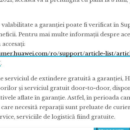
alabilitate a garanției poate fi verificat în Su
eficii. Pentru mai multe informații despre aces
 accesați:
umer.huawei.com/ro/support/article-list/articl
/
.
de serviciul de extindere gratuită a garanției, 
torilor și serviciul gratuit door-to-door, dispo
tivele aflate în garanție. Astfel, în perioada ca
 care necesită reparații sunt preluate de curier
vice, serviciile de logistică fiind gratuite.