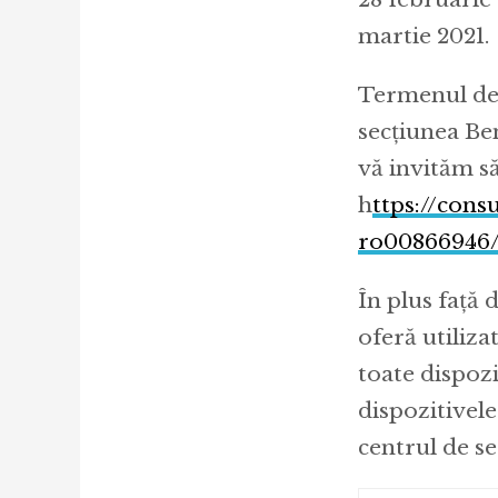
martie 2021.
Termenul de v
secțiunea Ben
vă invităm să
h
ttps://cons
ro00866946
În plus față 
oferă utiliza
toate dispozi
dispozitivele
centrul de ser