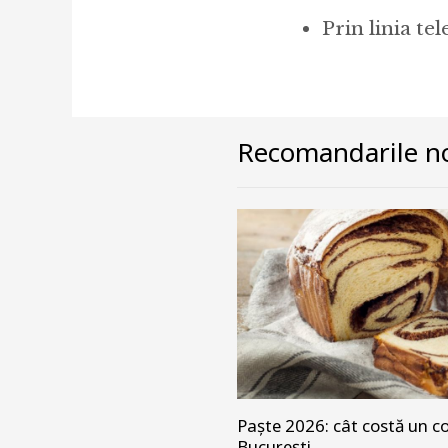
Prin linia t
Recomandarile no
Paște 2026: cât costă un co
București