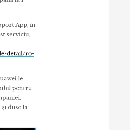
pport App, în
t serviciu,
e-detail/ro-
Huawei le
nibil pentru
mpaniei,
 și duse la