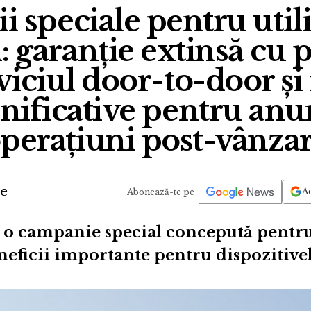
ii speciale pentru utili
 garanție extinsă cu p
rviciul door-to-door și
nificative pentru anu
perațiuni post-vânza
de
Ad
Abonează-te pe
 o campanie special concepută pentru 
eneficii importante pentru dispozitivel