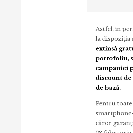
Astfel, în p
la dispoziția
extinsă grat
portofoliu, 
campaniei pe
discount de 
de bază.
Pentru toate
smartphone-ur
căror garanț
28 februarie 