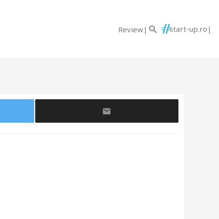
start-up.ro
Review