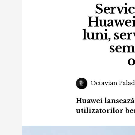
Servic
Huawei:
luni, se
sem
o
Octavian Pala
Huawei lansează
utilizatorilor b