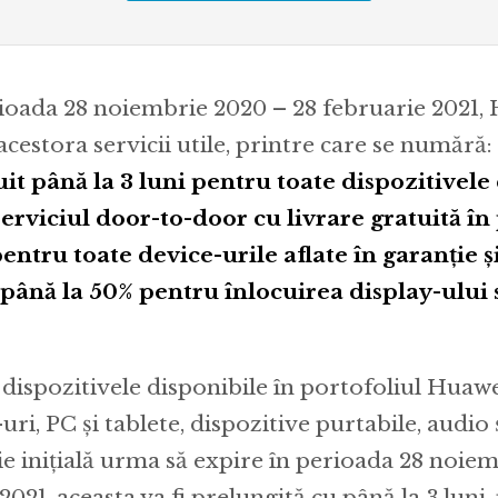
erioada 28 noiembrie 2020 – 28 februarie 2021
 acestora servicii utile, printre care se numără:
uit până la 3 luni pentru toate dispozitivele
serviciul door-to-door cu livrare gratuită î
ntru toate device-urile aflate în garanție ș
până la 50% pentru înlocuirea display-ului s
 dispozitivele disponibile în portofoliul Huawe
i, PC și tablete, dispozitive purtabile, audio ș
ie inițială urma să expire în perioada 28 noie
2021, aceasta va fi prelungită cu până la 3 luni, 