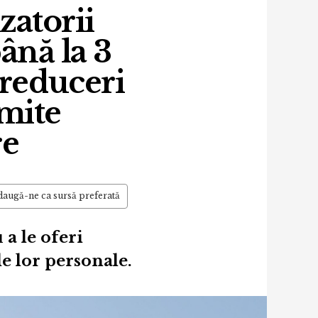
zatorii
ână la 3
 reduceri
mite
re
augă-ne ca sursă preferată
a le oferi
e lor personale.