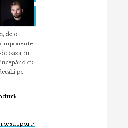
i, de o
r componente
de bază, în
l începând cu
etalii pe
oduri:
/ro/support/