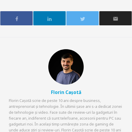
Florin Cașotă
Florin Cașotă scrie de peste 10 ani despre business,
antreprenoriat și tehnologie. În ultimii șase ani s-a dedicat zonei
de tehnologie și video. Face sute de review-uri la gadgeturi în
fiecare an, indiferent că sunt telefoane, accesorii pentru PC sau
gadgeturi noi. În același timp urmărește zona de gaming de
unde aduce știri și review-uri. Florin Cașotă scrie de peste 10 ani