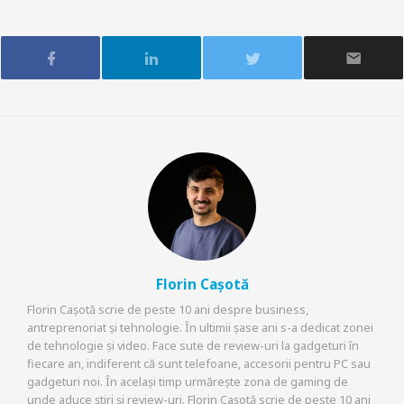
Florin Cașotă
Florin Cașotă scrie de peste 10 ani despre business,
antreprenoriat și tehnologie. În ultimii șase ani s-a dedicat zonei
de tehnologie și video. Face sute de review-uri la gadgeturi în
fiecare an, indiferent că sunt telefoane, accesorii pentru PC sau
gadgeturi noi. În același timp urmărește zona de gaming de
unde aduce știri și review-uri. Florin Cașotă scrie de peste 10 ani