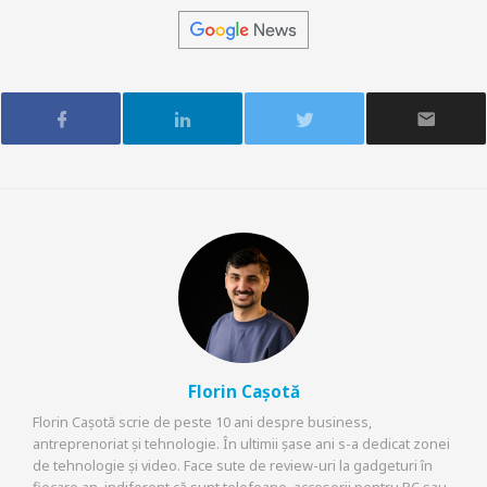
Florin Cașotă
Florin Cașotă scrie de peste 10 ani despre business,
antreprenoriat și tehnologie. În ultimii șase ani s-a dedicat zonei
de tehnologie și video. Face sute de review-uri la gadgeturi în
fiecare an, indiferent că sunt telefoane, accesorii pentru PC sau