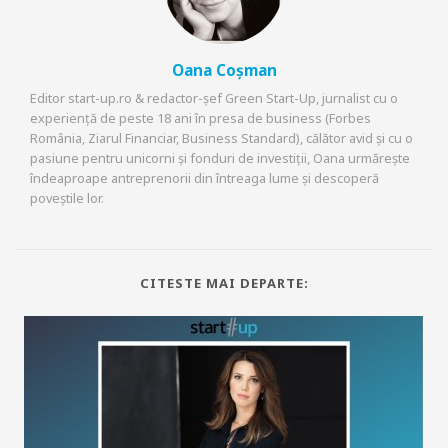
Oana Coșman
Editor start-up.ro & redactor-șef Green Start-Up, jurnalist cu o
experiență de peste 18 ani în presa de business (Forbes
România, Ziarul Financiar, Business Standard), călător avid și cu o
pasiune pentru unicorni și fonduri de investiții, Oana urmărește
îndeaproape antreprenorii din întreaga lume și descoperă
poveștile lor.
CITESTE MAI DEPARTE: