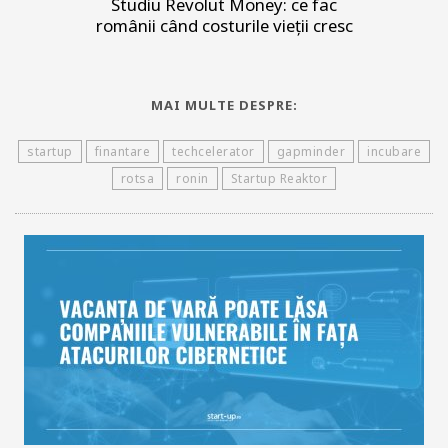
Studiu Revolut Money: ce fac
românii când costurile vieții cresc
MAI MULTE DESPRE:
startup
finantare
techcelerator
gapminder
incubare
rotsa
ronin
Startup Reaktor