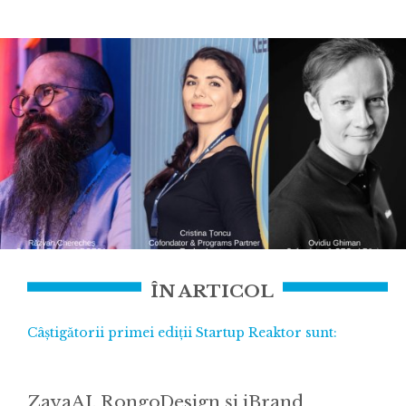
ÎN ARTICOL
Câștigătorii primei ediții Startup Reaktor sunt:
ZayaAI, RongoDesign și iBrand