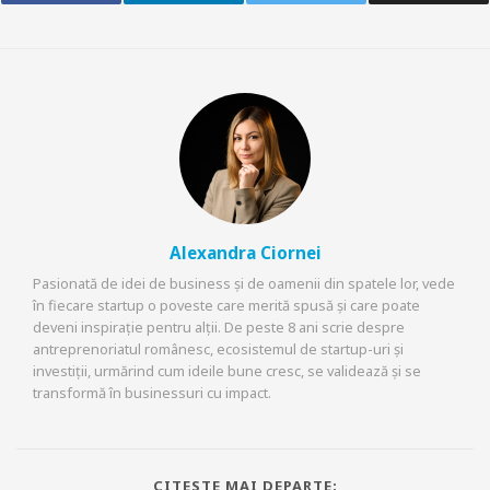
Alexandra Ciornei
Pasionată de idei de business și de oamenii din spatele lor, vede
în fiecare startup o poveste care merită spusă și care poate
deveni inspirație pentru alții. De peste 8 ani scrie despre
antreprenoriatul românesc, ecosistemul de startup-uri și
investiții, urmărind cum ideile bune cresc, se validează și se
transformă în businessuri cu impact.
CITESTE MAI DEPARTE: