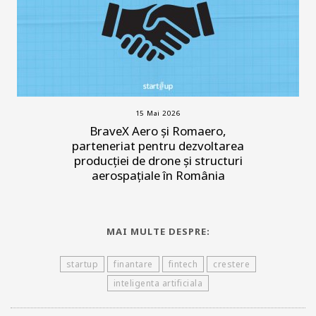
15 Mai 2026
BraveX Aero și Romaero,
parteneriat pentru dezvoltarea
producției de drone și structuri
aerospațiale în România
MAI MULTE DESPRE:
startup
finantare
fintech
crestere
inteligenta artificiala