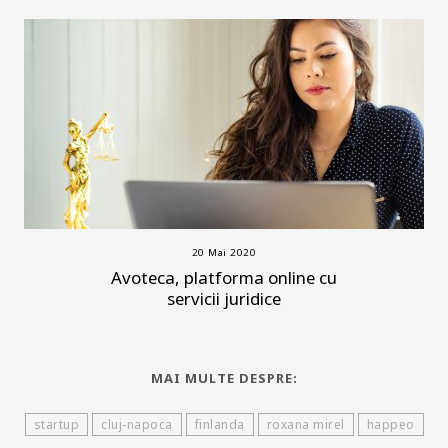
20 Mai 2020
Avoteca, platforma online cu
servicii juridice
MAI MULTE DESPRE:
startup
cluj-napoca
finlanda
roxana mirel
happeo