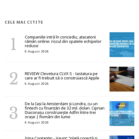
CELE MAI CITITE
Companiile intră în concediu, atacatorii
rămân online: riscul din spatele echipelor
reduse
6 August 2026
REVIEW Clevetura CLVX S - tastatura pe
care ar fi trebuit să o construiască Apple
6 August 2026
De la Iași la Amsterdam și Londra, cu un
fintech cu finanțări de 32 mil. dolari. Ciprian
Diaconașu construiește Adfin între trei
orașe | Români din lume
6 August 2026
Irina Contantin - Vaunt: ”plată corectă și