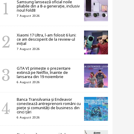
Samsung lansează oficial noile
pliabile din a 8-a generație, inclusiv
noul Fold8
7 August 2026
Xiaomi 17 Ultra, l-am folosit 6 luni:
ce am descoperit de la review-ul
inițial
7 August 2026
GTA VI primește o prezentare
extinsă pe Netflix, înainte de
lansarea din 19 noiembrie
6 August 2026
Banca Transilvania și Endeavor
conectează antreprenorii români cu
piețe și comunități de business din
cinci țări
6 August 2026