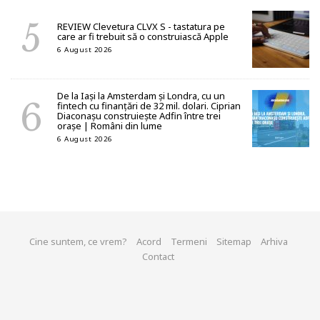
REVIEW Clevetura CLVX S - tastatura pe
care ar fi trebuit să o construiască Apple
6 August 2026
De la Iași la Amsterdam și Londra, cu un
fintech cu finanțări de 32 mil. dolari. Ciprian
Diaconașu construiește Adfin între trei
orașe | Români din lume
6 August 2026
Cine suntem, ce vrem?
Acord
Termeni
Sitemap
Arhiva
Contact
© 2026 start-up.ro