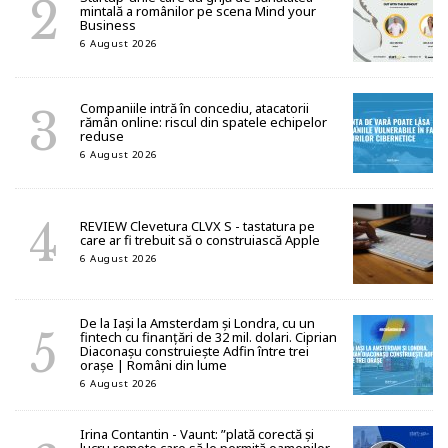
mintală a românilor pe scena Mind your
Business
6 August 2026
Companiile intră în concediu, atacatorii
rămân online: riscul din spatele echipelor
reduse
6 August 2026
REVIEW Clevetura CLVX S - tastatura pe
care ar fi trebuit să o construiască Apple
6 August 2026
De la Iași la Amsterdam și Londra, cu un
fintech cu finanțări de 32 mil. dolari. Ciprian
Diaconașu construiește Adfin între trei
orașe | Români din lume
6 August 2026
Irina Contantin - Vaunt: ”plată corectă și
lucru remote care să le permită oamenilor