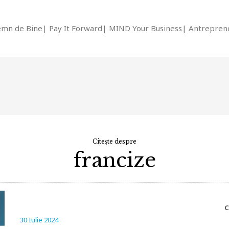
emn de Bine
Pay It Forward
MIND Your Business
Antrepreno
Citește despre
francize
C
30 Iulie 2024