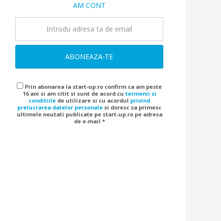
AM CONT
ABONEAZA-TE
Prin abonarea la start-up.ro confirm ca am peste
16 ani si am citit si sunt de acord cu
termenii si
conditiile
de utilizare si cu acordul
privind
prelucrarea datelor personale
si doresc sa primesc
ultimele noutati publicate pe start-up.ro pe adresa
de e-mail *