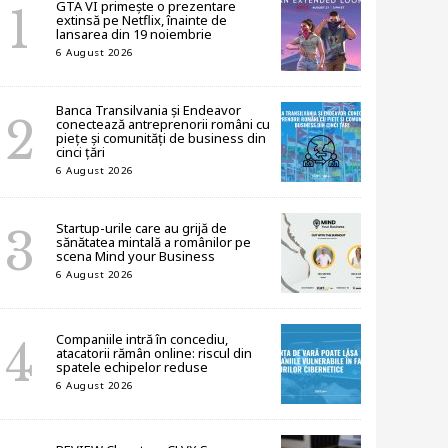
GTA VI primește o prezentare
extinsă pe Netflix, înainte de
lansarea din 19 noiembrie
6 August 2026
Banca Transilvania și Endeavor
conectează antreprenorii români cu
piețe și comunități de business din
cinci țări
6 August 2026
Startup-urile care au grijă de
sănătatea mintală a românilor pe
scena Mind your Business
6 August 2026
Companiile intră în concediu,
atacatorii rămân online: riscul din
spatele echipelor reduse
6 August 2026