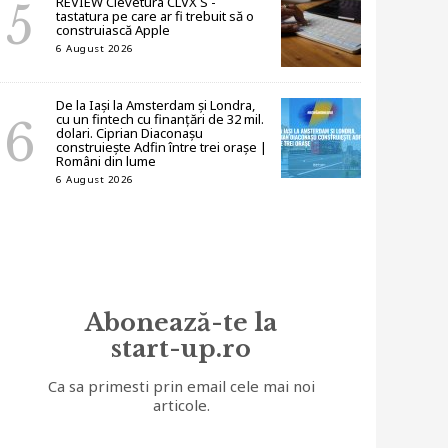
REVIEW Clevetura CLVX S -
tastatura pe care ar fi trebuit să o
construiască Apple
6 August 2026
De la Iași la Amsterdam și Londra,
cu un fintech cu finanțări de 32 mil.
dolari. Ciprian Diaconașu
construiește Adfin între trei orașe |
Români din lume
6 August 2026
Abonează-te la
start-up.ro
Ca sa primesti prin email cele mai noi
articole.