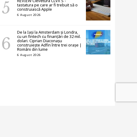
REVIEW Clevetura CLVX S -
tastatura pe care ar fi trebuit să o
construiască Apple
6 August 2026
De la Iași la Amsterdam și Londra,
cu un fintech cu finanțări de 32 mil.
dolari. Ciprian Diaconașu
construiește Adfin între trei orașe |
Români din lume
6 August 2026