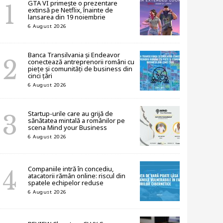
GTA VI primește o prezentare
extinsă pe Netflix, înainte de
lansarea din 19 noiembrie
6 August 2026
Banca Transilvania și Endeavor
conectează antreprenorii români cu
piețe și comunități de business din
cinci țări
6 August 2026
Startup-urile care au grijă de
sănătatea mintală a românilor pe
scena Mind your Business
6 August 2026
Companiile intră în concediu,
atacatorii rămân online: riscul din
spatele echipelor reduse
6 August 2026