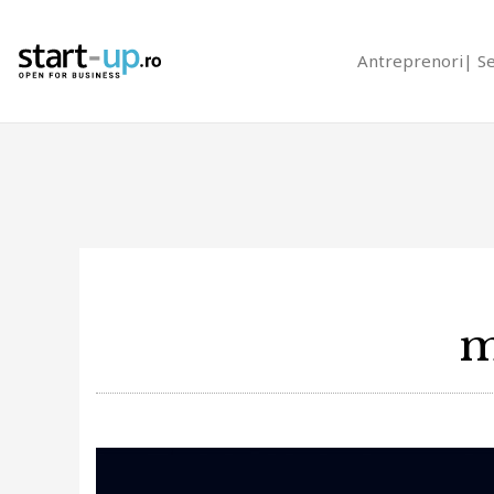
Antreprenori
S
m