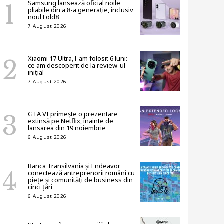
Samsung lansează oficial noile
pliabile din a 8-a generație, inclusiv
noul Fold8
7 August 2026
Xiaomi 17 Ultra, l-am folosit 6 luni:
ce am descoperit de la review-ul
inițial
7 August 2026
GTA VI primește o prezentare
extinsă pe Netflix, înainte de
lansarea din 19 noiembrie
6 August 2026
Banca Transilvania și Endeavor
conectează antreprenorii români cu
piețe și comunități de business din
cinci țări
6 August 2026