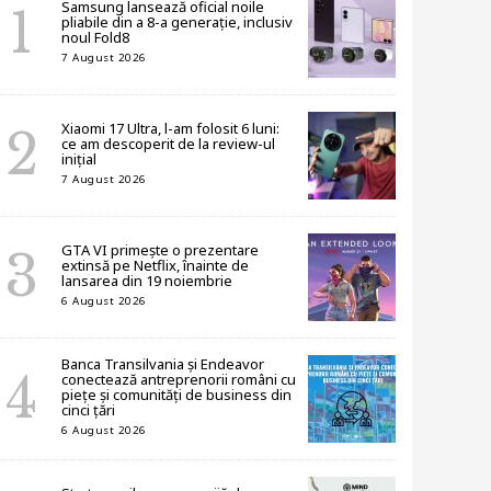
Samsung lansează oficial noile
pliabile din a 8-a generație, inclusiv
noul Fold8
7 August 2026
Xiaomi 17 Ultra, l-am folosit 6 luni:
ce am descoperit de la review-ul
inițial
7 August 2026
GTA VI primește o prezentare
extinsă pe Netflix, înainte de
lansarea din 19 noiembrie
6 August 2026
Banca Transilvania și Endeavor
conectează antreprenorii români cu
piețe și comunități de business din
cinci țări
6 August 2026