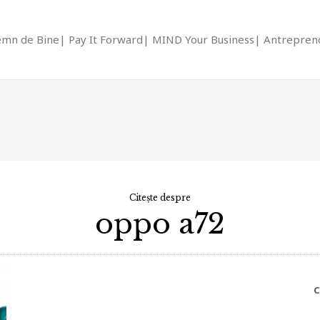
emn de Bine
Pay It Forward
MIND Your Business
Antrepreno
Citește despre
oppo a72
C