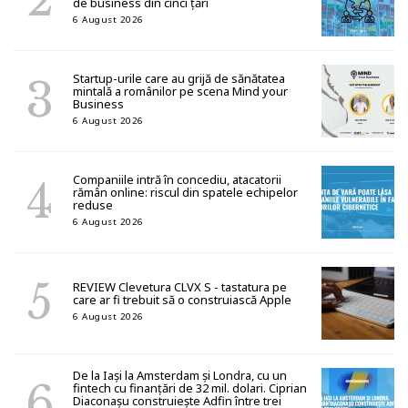
de business din cinci țări
6 August 2026
Startup-urile care au grijă de sănătatea
mintală a românilor pe scena Mind your
Business
6 August 2026
Companiile intră în concediu, atacatorii
rămân online: riscul din spatele echipelor
reduse
6 August 2026
REVIEW Clevetura CLVX S - tastatura pe
care ar fi trebuit să o construiască Apple
6 August 2026
De la Iași la Amsterdam și Londra, cu un
fintech cu finanțări de 32 mil. dolari. Ciprian
Diaconașu construiește Adfin între trei