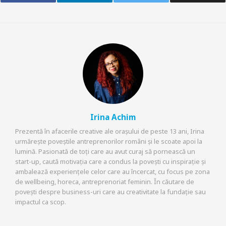
Irina Achim
Prezentă în afacerile creative ale orașului de peste 13 ani, Irina
urmărește poveștile antreprenorilor români și le scoate apoi la
lumină. Pasionată de toți care au avut curaj să pornească un
start-up, caută motivația care a condus la povești cu inspirație și
ambalează experiențele celor care au încercat, cu focus pe zona
de wellbeing, horeca, antreprenoriat feminin. În căutare de
povești despre business-uri care au creativitate la fundație sau
impactul ca scop.