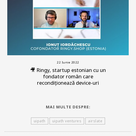
22 Iunie 2022
🎥 Ringy, startup estonian cu un
fondator român care
recondiționează device-uri
MAI MULTE DESPRE:
uipath
uipath ventures
airslate