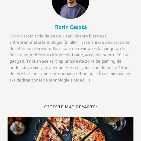
Florin Cașotă
Florin Cașotă scrie de peste 10 ani despre business,
antreprenoriat și tehnologie. În ultimii șase ani s-a dedicat zonei
de tehnologie și video. Face sute de review-uri la gadgeturi în
fiecare an, indiferent că sunt telefoane, accesorii pentru PC sau
gadgeturi noi. În același timp urmărește zona de gaming de
unde aduce știri și review-uri. Florin Cașotă scrie de peste 10 ani
despre business, antreprenoriat și tehnologie. În ultimii șase ani
s-a dedicat zonei de tehnologie și video. Fa
CITESTE MAI DEPARTE: