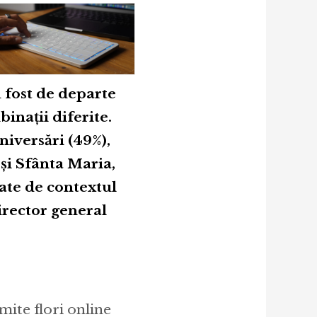
u fost de departe
inații diferite.
iversări (49%),
 și Sfânta Maria,
cate de contextul
irector general
mite flori online