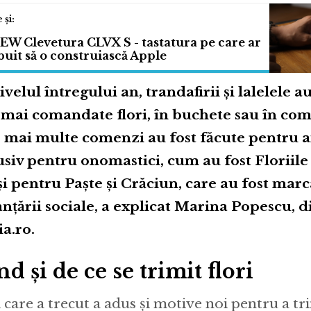
EW Clevetura CLVX S - tastatura pe care ar
ebuit să o construiască Apple
ivelul întregului an, trandafirii și lalelele a
 mai comandate flori, în buchete sau în comb
 mai multe comenzi au fost făcute pentru an
usiv pentru onomastici, cum au fost Floriile
și pentru Paște și Crăciun, care au fost mar
anțării sociale, a explicat Marina Popescu, d
ia.ro.
d și de ce se trimit flori
 care a trecut a adus și motive noi pentru a tri