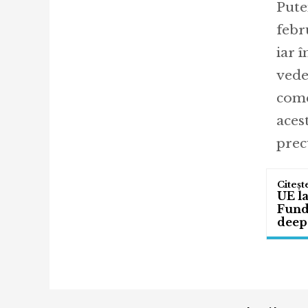
Pute
febr
iar 
vede
come
acest
prec
UE l
Fund
deep