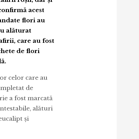
 confirmă acest
andate flori au
au alăturat
firii, care au fost
hete de flori
dă.
or celor care au
completat de
ie a fost marcată
ntestabile, alături
ucalipt și