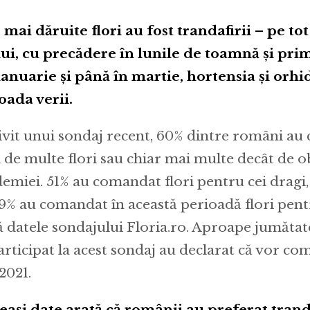
 mai dăruite flori au fost trandafirii – pe to
ui, cu precădere în lunile de toamnă și prim
ianuarie și până în martie, hortensia și orhi
oada verii.
ivit unui sondaj recent, 60% dintre români au
el de multe flori sau chiar mai multe decât de o
emiei. 51% au comandat flori pentru cei dragi,
49% au comandat în această perioadă flori pe
ă datele sondajului Floria.ro. Aproape jumătate
articipat la acest sondaj au declarat că vor co
 2021.
eași date arată că românii au preferat trandaf