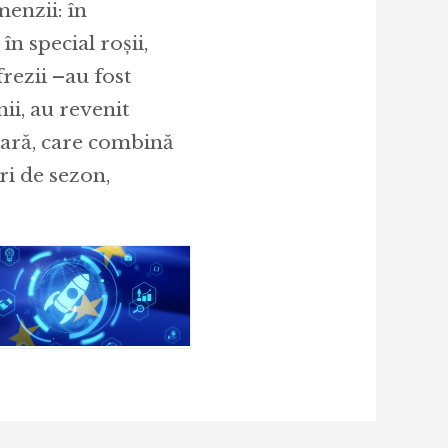
enzii: în
n special roșii,
frezii –au fost
ii, au revenit
vară, care combină
ori de sezon,