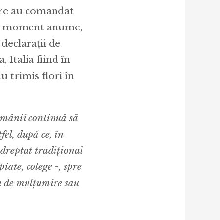
are au comandat
 un moment anume,
 declarații de
 Italia fiind în
u trimis flori în
omânii continuă să
el, după ce, în
ndreptat tradițional
iate, colege -, spre
mn de mulțumire sau