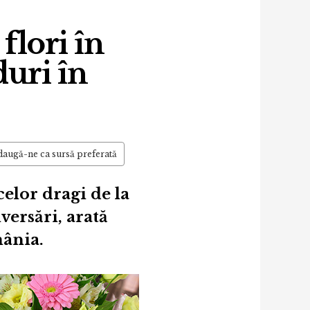
flori în
uri în
augă-ne ca sursă preferată
elor dragi de la
versări, arată
mânia.