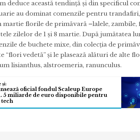
m deduce această tendință și din specificul com
uarie au dominat comenzile pentru trandafiri, î
în martie florile de primăvară –lalele, zambile, 
tele zilelor de 1 și 8 martie. După jumătatea lun
nzile de buchete mixe, din colecția de primă
e “flori vedetă” și le plasează alături de alte fl
um lisianthus, alstroemeria, ranunculus.
ansează oficial fondul Scaleup Europe
. 5 miliarde de euro disponibile pentru
 tech