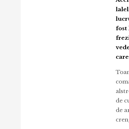
lale
lucr
fost
frez
vede
care
Toam
coma
alst
de c
de a
cren