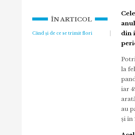
Cele
ÎN ARTICOL
anul
din 
Când și de ce se trimit flori
peri
Potr
la f
pand
iar 
arat
au p
și în
Acel