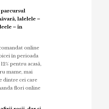
t parcursul
ăvară, lalelele –
deele – în
 comandat online
bicei în perioada
 12% pentru acasă,
ntru mame, mai
 dintre cei care
manda flori online
irii roșii, dar și