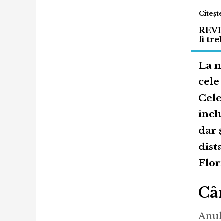
REVI
fi tr
La n
cele
Cele
incl
dar 
dist
Flor
Cân
Anul