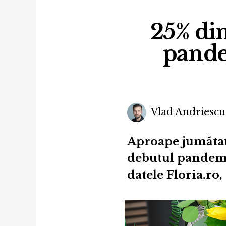
25% din
pande
Vlad Andriescu
Aproape jumătate
debutul pandemie
datele Floria.ro