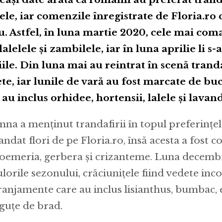
lele, iar comenzile înregistrate de Floria.ro
u. Astfel, în luna martie 2020, cele mai com
 lalelele și zambilele, iar în luna aprilie li s-
iile. Din luna mai au reintrat în scenă tranda
te, iar lunile de vară au fost marcate de buc
 au inclus orhidee, hortensii, lalele și lavan
na a menținut trandafirii în topul preferințel
ndat flori de pe Floria.ro, însă acesta a fost 
roemeria, gerbera și crizanteme. Luna decembr
ulorile sezonului, crăciunițele fiind vedete inco
ranjamente care au inclus lisianthus, bumbac, e
guțe de brad.