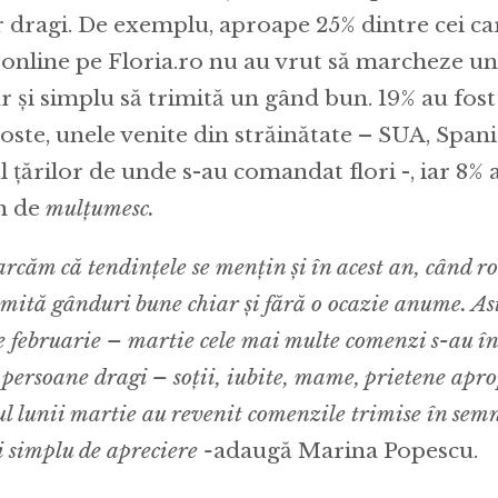
r dragi. De exemplu, aproape 25% dintre cei c
i online pe Floria.ro nu au vrut să marcheze
ur și simplu să trimită un gând bun. 19% au fost
oste, unele venite din străinătate – SUA, Spania,
l țărilor de unde s-au comandat flori -, iar 8% a
n de
mulțumesc.
căm că tendințele se mențin și în acest an, când r
mită gânduri bune chiar și fără o ocazie anume. Astf
e februarie – martie cele mai multe comenzi s-au î
 persoane dragi – soții, iubite, mame, prietene aprop
ul lunii martie au revenit comenzile trimise în se
i simplu de apreciere -
adaugă Marina Popescu.