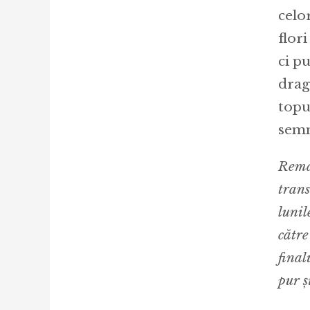
celo
flor
ci p
drag
topu
sem
Remar
trans
lunil
către
final
pur ș