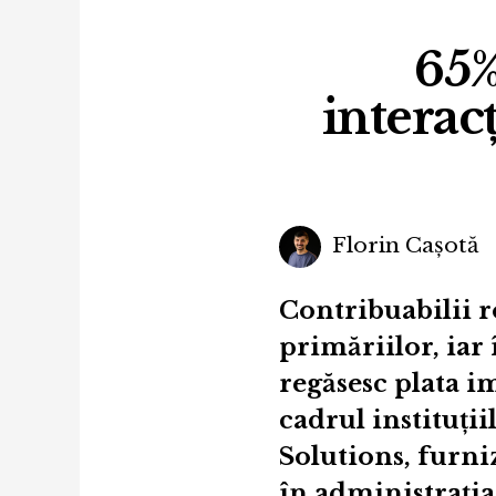
65%
interac
Florin Cașotă
Contribuabilii r
primăriilor, iar 
regăsesc plata i
cadrul instituții
Solutions, furniz
în administrația