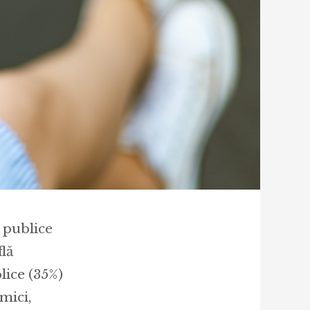
 publice
flă
blice (35%)
mici,