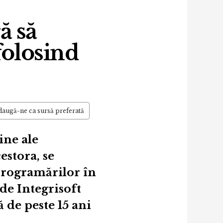
ă să
folosind
augă-ne ca sursă preferată
ine ale
estora, se
 programărilor în
 de Integrisoft
 de peste 15 ani