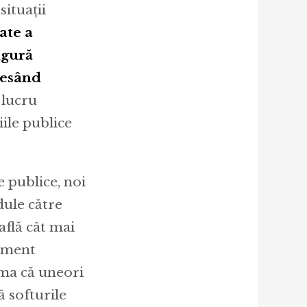
situații
ate a
ngură
cesând
 lucru
iile publice
 publice, noi
ule către
află cât mai
tament
ama că uneori
ă softurile