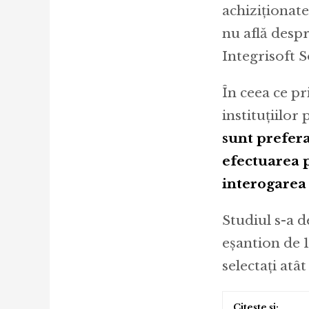
achiziționate
nu află desp
Integrisoft S
În ceea ce pr
instituțiilor 
sunt prefera
efectuarea p
interogarea 
Studiul s-a d
eşantion de 1
selectați atâ