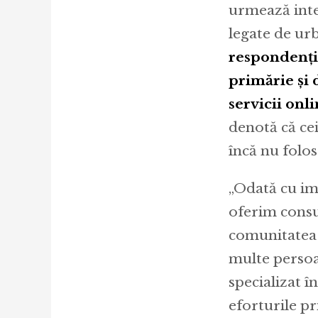
urmează inter
legate de ur
respondențil
primărie și
servicii onli
denotă că cei
încă nu folos
„Odată cu im
oferim consu
comunitatea l
multe persoa
specializat î
eforturile pr