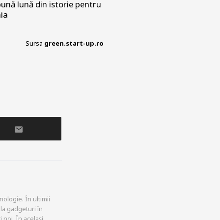
ună lună din istorie pentru
nia
Sursa
green.start-up.ro
ologie. În ultimii
la gadgeturi în
 noi. În același