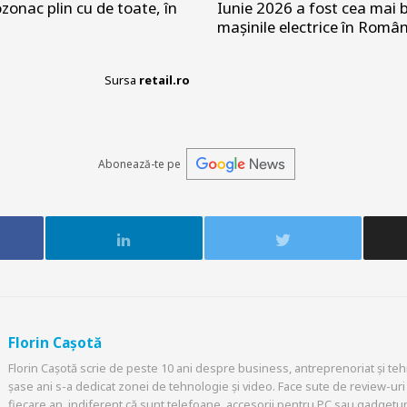
zonac plin cu de toate, în
Iunie 2026 a fost cea mai b
mașinile electrice în Româ
Sursa
retail.ro
Abonează-te pe
Florin Cașotă
Florin Cașotă scrie de peste 10 ani despre business, antreprenoriat și tehn
șase ani s-a dedicat zonei de tehnologie și video. Face sute de review-uri 
fiecare an, indiferent că sunt telefoane, accesorii pentru PC sau gadgeturi