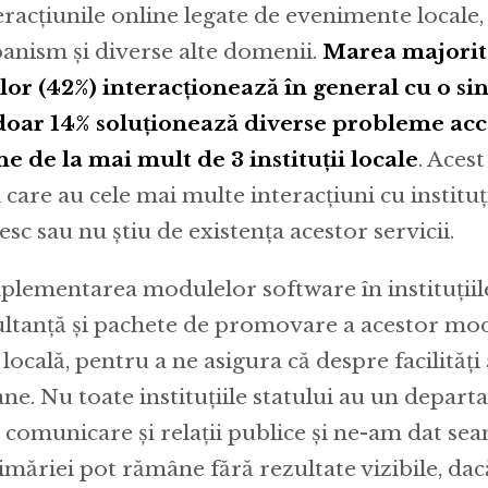
acțiunile online legate de evenimente locale, 
banism și diverse alte domenii.
Marea majorit
or (42%) interacționează în general cu o si
 doar 14% soluționează diverse probleme ac
ne de la mai mult de 3 instituții locale
. Acest
 care au cele mai multe interacțiuni cu instituț
esc sau nu știu de existența acestor servicii.
plementarea modulelor software în instituțiile
ltanță și pachete de promovare a acestor mod
ocală, pentru a ne asigura că despre facilități 
ne. Nu toate instituțiile statului au un depar
n comunicare și relații publice și ne-am dat se
imăriei pot rămâne fără rezultate vizibile, dac