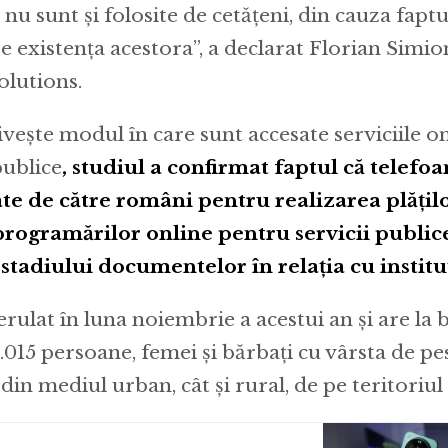
 nu sunt și folosite de cetățeni, din cauza faptu
re existența acestora”, a declarat Florian Simi
olutions.
ivește modul în care sunt accesate serviciile on
publice
, studiul a confirmat faptul că telefo
te de către români pentru realizarea plățilo
rogramărilor online pentru servicii public
stadiului documentelor în relația cu instituț
erulat în luna noiembrie a acestui an și are la
.015 persoane, femei și bărbați cu vârsta de pes
t din mediul urban, cât și rural, de pe teritoriu