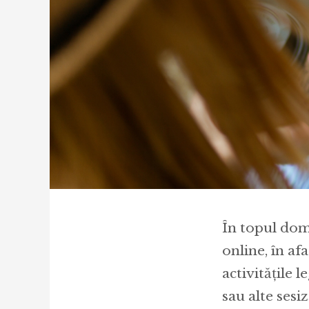
În topul dom
online, în afa
activitățile l
sau alte sesi