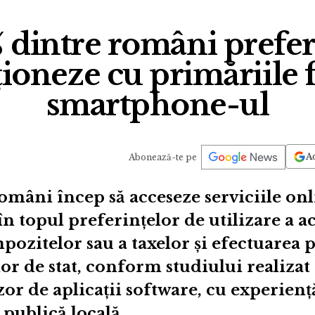
 dintre români prefer
ționeze cu primăriile 
smartphone-ul
Ad
Abonează-te pe
omâni încep să acceseze serviciile onl
în topul preferințelor de utilizare a ac
mpozitelor sau a taxelor și efectuarea
lor de stat, conform studiului realizat
or de aplicații software, cu experiență
 publică locală.