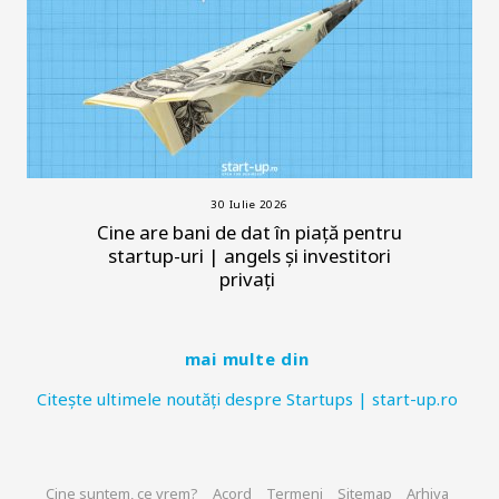
30 Iulie 2026
Cine are bani de dat în piață pentru
startup-uri | angels și investitori
privați
mai multe din
Citește ultimele noutăți despre Startups | start-up.ro
Cine suntem, ce vrem?
Acord
Termeni
Sitemap
Arhiva