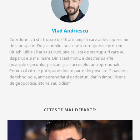
Vlad Andriescu
Coordonează start-up.ro de 10 ani, timp în care a descoperit mii
de startup-uri. Deși a urmărit succese internaționale precum
UiPath, Bible Chat sau Druid, știe că lista de startup-uri care au
dispărut e și mai mare. Din acest motiv, e deschis să afle
poveștile eșecurilor, precum și a succeselor antreprenoriale.
Pentru că cifrele pot spune doar o parte din poveste. E pasionat
de tehnologie, antreprenoriat și gadgeturi, dar în timpul liber și
de geopolitică, istorie sau ciclism.
CITESTE MAI DEPARTE: