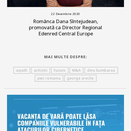
22 Decembrie 2020
Românca Dana Sîntejudean,
promovată ca Director Regional
Edenred Central Europe
MAI MULTE DESPRE:
uipath
achizitii
fuziuni
M&A
dinu bumbacea
pwc romania
george ureche