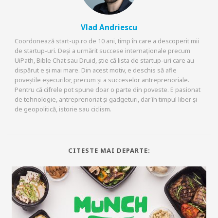
Vlad Andriescu
Coordonează start-up.ro de 10 ani, timp în care a descoperit mii
de startup-uri. Deși a urmărit succese internaționale precum
UiPath, Bible Chat sau Druid, știe că lista de startup-uri care au
dispărut e și mai mare. Din acest motiv, e deschis să afle
poveștile eșecurilor, precum și a succeselor antreprenoriale.
Pentru că cifrele pot spune doar o parte din poveste. E pasionat
de tehnologie, antreprenoriat și gadgeturi, dar în timpul liber și
de geopolitică, istorie sau ciclism.
CITESTE MAI DEPARTE: