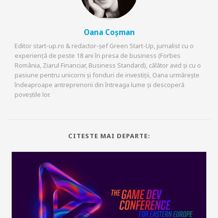
Oana Coșman
Editor start-up.ro & redactor-șef Green Start-Up, jurnalist cu o
experiență de peste 18 ani în presa de business (Forbes
România, Ziarul Financiar, Business Standard), călător avid și cu o
pasiune pentru unicorni și fonduri de investiții, Oana urmărește
îndeaproape antreprenorii din întreaga lume și descoperă
poveștile lor.
CITESTE MAI DEPARTE: