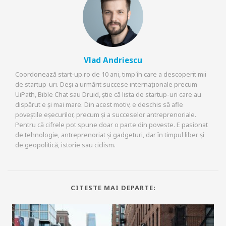
Vlad Andriescu
Coordonează start-up.ro de 10 ani, timp în care a descoperit mii
de startup-uri. Deși a urmărit succese internaționale precum
UiPath, Bible Chat sau Druid, știe că lista de startup-uri care au
dispărut e și mai mare. Din acest motiv, e deschis să afle
poveștile eșecurilor, precum și a succeselor antreprenoriale.
Pentru că cifrele pot spune doar o parte din poveste. E pasionat
de tehnologie, antreprenoriat și gadgeturi, dar în timpul liber și
de geopolitică, istorie sau ciclism.
CITESTE MAI DEPARTE: