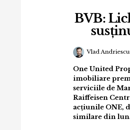
BVB: Lic
susțin
Vlad Andriescu
One United Prope
imobiliare prem
serviciile de M
Raiffeisen Centr
acțiunile ONE, d
similare din lun