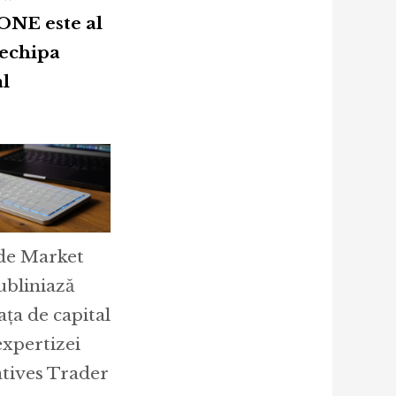
ONE este al
 echipa
al
 de Market
ubliniază
ța de capital
xpertizei
atives Trader