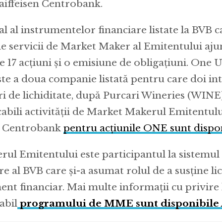
iffeisen Centrobank.
l al instrumentelor financiare listate la BVB c
e servicii de Market Maker al Emitentului ajun
re 17 acțiuni și o emisiune de obligațiuni. One 
ste a doua companie listată pentru care doi in
ri de lichiditate, după Purcari Wineries (WINE
icabili activității de Market Makerul Emitentul
en Centrobank
pentru acțiunile ONE sunt dispon
ul Emitentului este participantul la sistemul
e al BVB care și-a asumat rolul de a susține li
nt financiar. Mai multe informații cu privire 
abil
programului de MME sunt disponibile