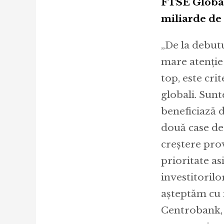
FTSE Global 
miliarde de 
„De la debut
mare atenție 
top, este cri
globali. Sun
beneficiază 
două case de
creștere pro
prioritate as
investitorilo
așteptăm cu 
Centrobank, 