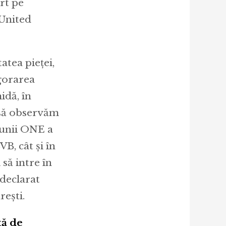
rt pe
 United
atea pieței,
igorarea
idă, în
2 să observăm
țiunii ONE a
VB, cât și în
să intre în
 declarat
rești.
tă de