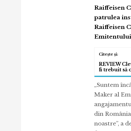
Raiffeisen 
patrulea ins
Raiffeisen 
Emitentului
REVIEW Cleve
fi trebuit să
„Suntem încâ
Maker al Emit
angajamentul
din România.
noastre”, a 