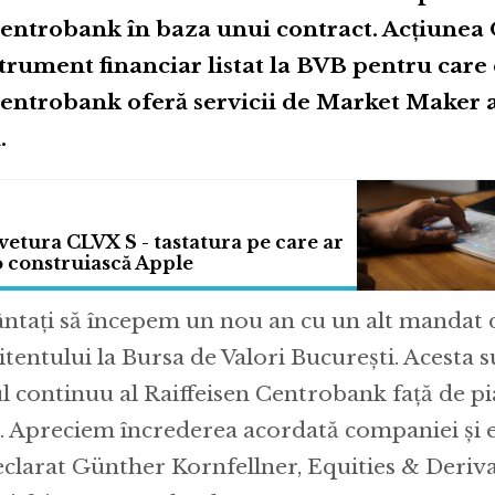
Centrobank în baza unui contract. Acțiunea 
trument financiar listat la BVB pentru care
Centrobank oferă servicii de Market Maker 
.
tura CLVX S - tastatura pe care ar
 o construiască Apple
ntați să începem un nou an cu un alt mandat
entului la Bursa de Valori București. Acesta s
 continuu al Raiffeisen Centrobank față de pia
 Apreciem încrederea acordată companiei și e
declarat Günther Kornfellner, Equities & Deriv