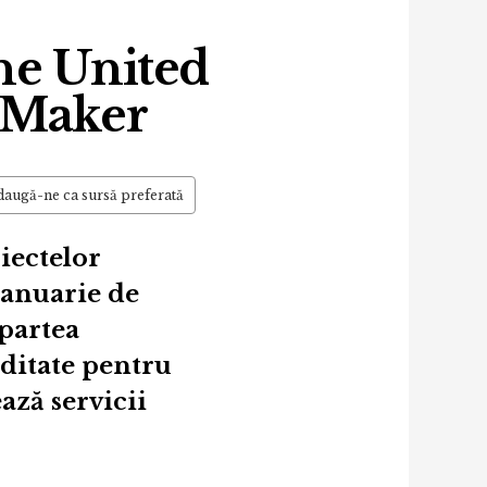
ne United
t Maker
augă-ne ca sursă preferată
iectelor
ianuarie de
partea
iditate pentru
ază servicii