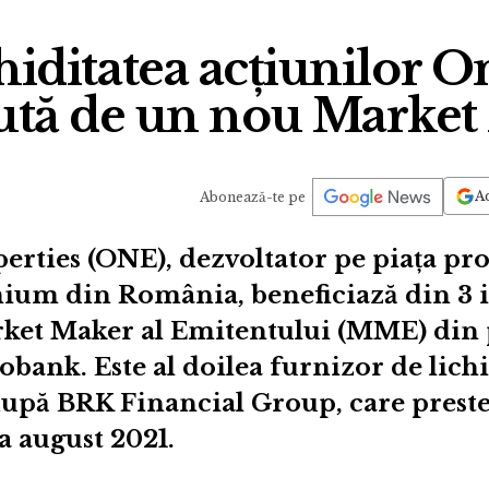
hiditatea acțiunilor O
ută de un nou Marke
Ad
Abonează-te pe
rties (ONE), dezvoltator pe piața pro
ium din România, beneficiază din 3 
arket Maker al Emitentului (MME) din 
obank. Este al doilea furnizor de lich
upă BRK Financial Group, care preste
a august 2021.