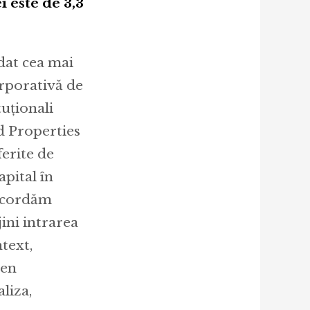
 este de 3,3
dat cea mai
orporativă de
tuționali
d Properties
ferite de
pital în
 acordăm
jini intrarea
ntext,
sen
liza,