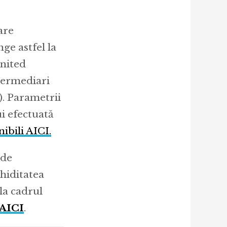
are
ge astfel la
United
termediari
). Parametrii
ui efectuată
ibili AICI.
 de
chiditatea
la cadrul
 AICI
.