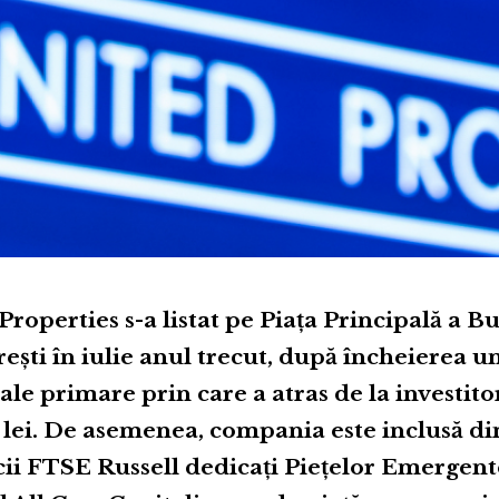
roperties s-a listat pe Piața Principală a Bu
ești în iulie anul trecut, după încheierea u
iale primare prin care a atras de la investito
 lei. De asemenea, compania este inclusă d
cii FTSE Russell dedicați Piețelor Emergent