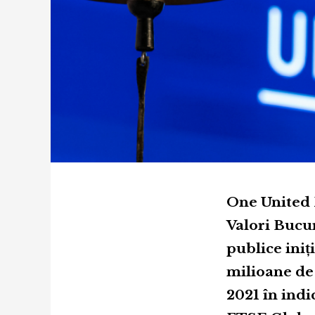
One United P
Valori Bucur
publice iniț
milioane de
2021 în indi