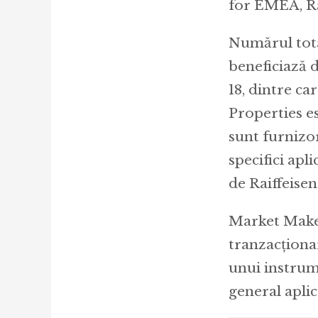
for EMEA, Ra
Numărul tota
beneficiază d
18, dintre ca
Properties e
sunt furnizo
specifici apl
de Raiffeis
Market Maker
tranzacționar
unui instrume
general aplic