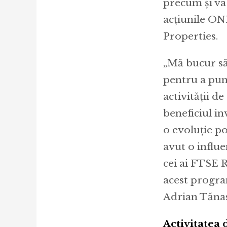
precum și va
acțiunile ON
Properties.
„Mă bucur să 
pentru a pun
activității d
beneficiul in
o evoluție po
avut o influe
cei ai FTSE R
acest program
Adrian Tănas
Activitatea 