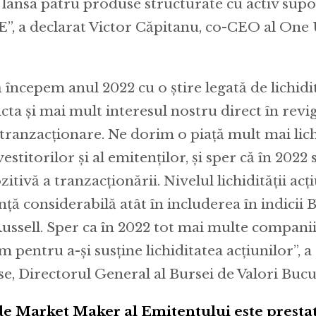
 lansa patru produse structurate cu activ supo
E”, a declarat Victor Căpitanu, co-CEO al One
începem anul 2022 cu o știre legată de lichidit
cta și mai mult interesul nostru direct în rev
e tranzacționare. Ne dorim o piață mult mai lich
vestitorilor și al emitenților, și sper că în 202
zitivă a tranzacționării. Nivelul lichidității ac
nță considerabilă atât în includerea în indicii B
ussell. Sper ca în 2022 tot mai multe companii 
 pentru a-și susține lichiditatea acțiunilor”, a
e, Directorul General al Bursei de Valori Bucu
de Market Maker al Emitentului este presta