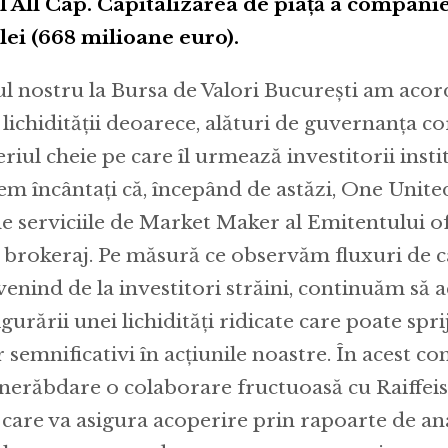
All Cap. Capitalizarea de piață a companiei
lei (668 milioane euro).
ul nostru la Bursa de Valori București am acor
lichidității deoarece, alături de guvernanța c
teriul cheie pe care îl urmează investitorii insti
tem încântați că, începând de astăzi, One Unite
de serviciile de Market Maker al Emitentului o
 brokeraj. Pe măsură ce observăm fluxuri de ca
venind de la investitori străini, continuăm să
igurării unei lichidități ridicate care poate spri
r semnificativi în acțiunile noastre. În acest co
nerăbdare o colaborare fructuoasă cu Raiffei
care va asigura acoperire prin rapoarte de ana