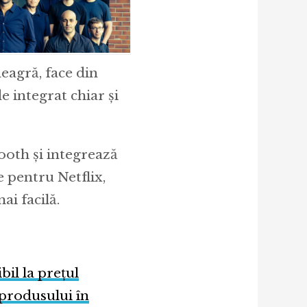
neagră, face din
 integrat chiar și
ooth și integrează
 pentru Netflix,
ai facilă.
il la prețul
 produsului în