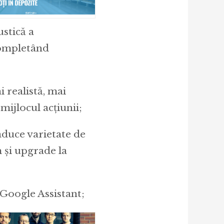
ustică a
 completând
 realistă, mai
 mijlocul acțiunii;
aduce varietate de
 și upgrade la
 Google Assistant;