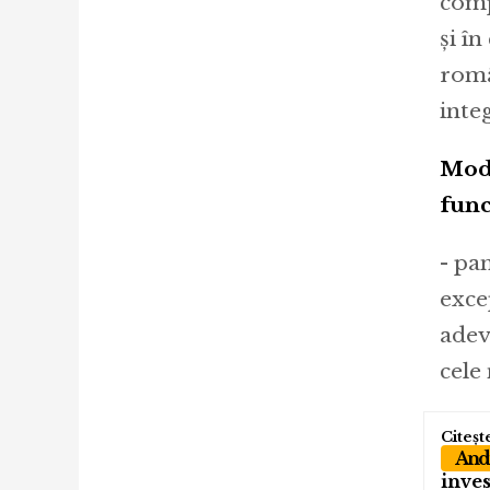
comp
și î
româ
inte
Mode
func
- pa
exce
adev
cele 
Andr
inves