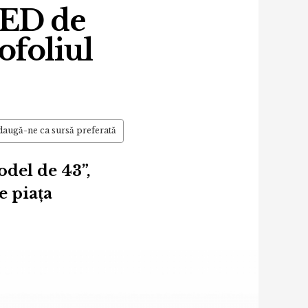
LED de
ofoliul
augă-ne ca sursă preferată
del de 43”,
e piața