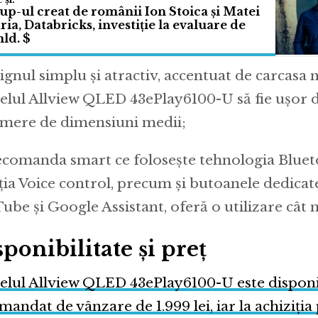
up-ul creat de românii Ion Stoica și Matei
ia, Databricks, investiție la evaluare de
ld. $
signul simplu și atractiv, accentuat de carcasa 
lul Allview QLED 43ePlay6100-U să fie ușor de
amere de dimensiuni medii;
lecomanda smart ce folosește tehnologia Bluet
ția Voice control, precum și butoanele dedicate
ube și Google Assistant, oferă o utilizare cât m
ponibilitate și preț
lul Allview QLED 43ePlay6100-U este disponib
mandat de vânzare de 1.999 lei, iar la achiziția