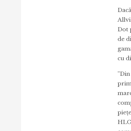
Dacă
Allv
Dot 
de di
gama
cu d
”Din
prim
marc
comp
pieț
HLG,