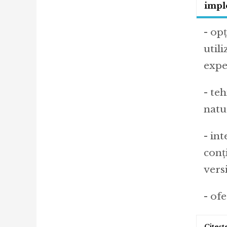
impl
- op
util
expe
- te
natur
- in
conț
vers
- of