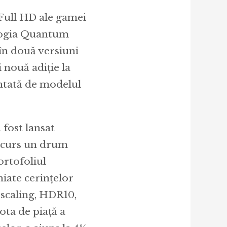
Full HD ale gamei
ologia Quantum
în două versiuni
i nouă adiție la
ntată de modelul
 fost lansat
arcurs un drum
ortofoliul
iate cerințelor
Upscaling, HDR10,
ota de piață a