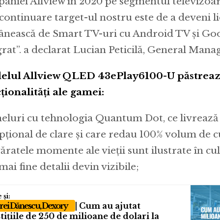
aniei Allview în 2020 pe segmentul televizoare
n continuare target-ul nostru este de a deveni li
nească de Smart TV-uri cu Android TV și Goo
grat”. a declarat Lucian Peticilă, General Manag
lul Allview QLED 43ePlay6100-U păstrează
ționalități ale gamei:
neluri cu tehnologia Quantum Dot, ce livrează
pţional de clare şi care redau 100% volum de cu
ăratele momente ale vieții sunt ilustrate în cul
mai fine detalii devin vizibile;
ei Dănescu, Dexory
| Cum au ajutat
tițiile de 250 de milioane de dolari la