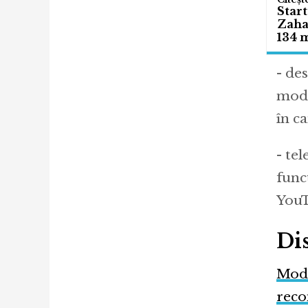
Start
Zahar
134 m
- de
mode
în c
- te
func
YouT
Dis
Mode
reco