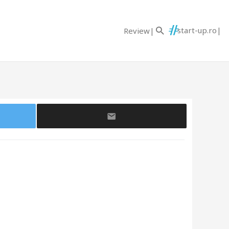
start-up.ro
Review