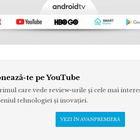
nează-te pe YouTube
primul care vede review-urile și cele mai inter
niul tehnologiei și inovației.
VEZI ÎN AVANPREMIERĂ