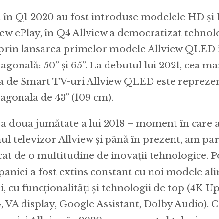
 în Q1 2020 au fost introduse modelele HD și 
iew ePlay, în Q4 Allview a democratizat tehn
prin lansarea primelor modele Allview QLED 
agonală: 50” și 65”. La debutul lui 2021, cea ma
 de Smart TV-uri Allview QLED este repreze
iagonala de 43” (109 cm).
 a doua jumătate a lui 2018 – moment în care a
ul televizor Allview și până în prezent, am p
at de o multitudine de inovații tehnologice. P
aniei a fost extins constant cu noi modele alin
ei, cu funcționalități și tehnologii de top (4K 
 VA display, Google Assistant, Dolby Audio). C