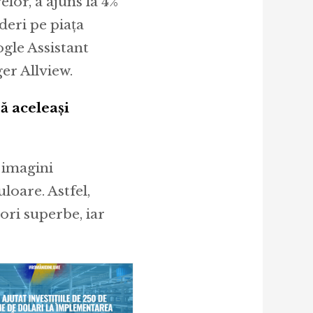
lor, a ajuns la 4%
deri pe piața
gle Assistant
er Allview.
 aceleași
 imagini
loare. Astfel,
ori superbe, iar