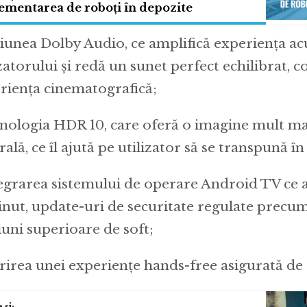
ementarea de roboți în depozite
țiunea Dolby Audio, ce amplifică experiența ac
izatorului și redă un sunet perfect echilibrat,
riența cinematografică;
hnologia HDR 10, care oferă o imagine mult mai
ală, ce îl ajută pe utilizator să se transpună în
tegrarea sistemului de operare Android TV ce 
inut, update-uri de securitate regulate precum
iuni superioare de soft;
erirea unei experiențe hands-free asigurată de