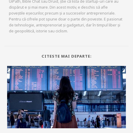
UiPath, Bible Chat sau Druid, știe că lista de startup-uri care au
dispărut e și mai mare. Din acest motiv, e deschis să afle
poveștile eșecurilor, precum și a succeselor antreprenoriale.
Pentru că cifrele pot spune doar o parte din poveste. E pasionat
de tehnologie, antreprenoriat și gadgeturi, dar în timpul liber și
de geopolitică, istorie sau ciclism.
CITESTE MAI DEPARTE: