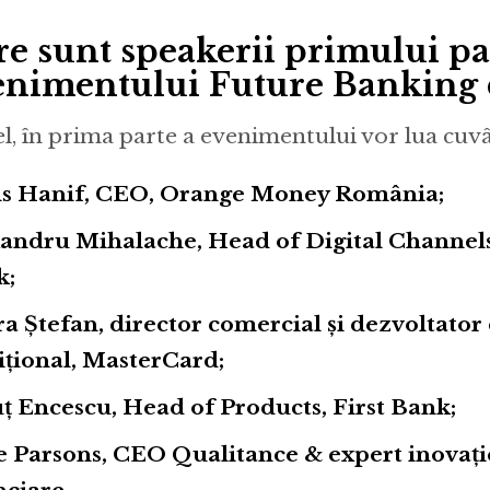
re sunt speakerii primului pa
enimentului Future Banking 
el, în prima parte a evenimentului vor lua cuvâ
is Hanif, CEO, Orange Money România;
andru Mihalache, Head of Digital Channels
k;
a Ștefan, director comercial și dezvoltator
ițional, MasterCard;
ț Encescu, Head of Products, First Bank;
 Parsons, CEO Qualitance & expert inovaț