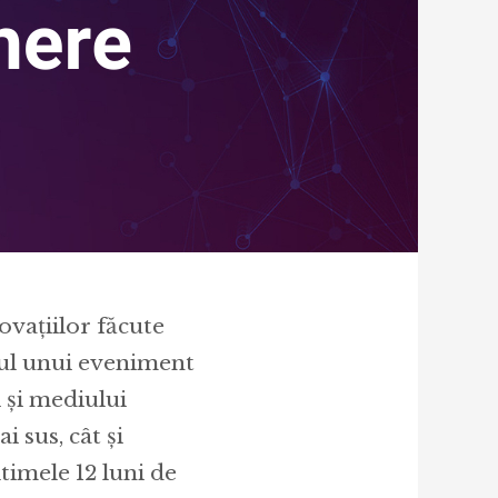
vațiilor făcute
drul unui eveniment
i și mediului
 sus, cât și
ltimele 12 luni de