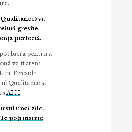
are.
 Qualitance) va
eiuri greșite,
ența perfectă.
 pot lucra pentru a
onă va fi atent
uții. Fireside
-ul Qualitance și
urs
AICI
!
rsul unei zile,
Te poți înscrie