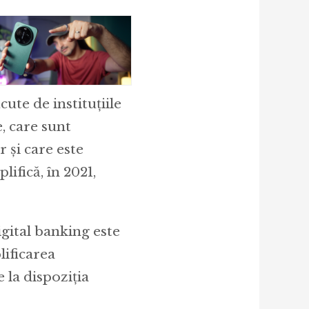
ute de instituțiile
e, care sunt
 și care este
lifică, în 2021,
gital banking este
lificarea
e la dispoziția