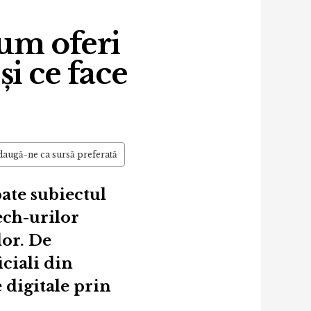
um oferi
și ce face
augă-ne ca sursă preferată
ate subiectul
ech-urilor
lor. De
iciali din
 digitale prin