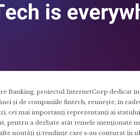
re Banking, proiectul InternetCorp dedicat ino
ănci și de companiile fintech, reunește, în ca
 zi, cei mai importanți reprezentanți ai statulu
at, pentru a dezbate atât temele menționate mai
alte noutăți și tendințe care s-au conturat în u