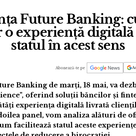
nța Future Banking: c
r o experiență digitală 
statul în acest sens
Ad
Abonează-te pe
ure Banking de marți, 18 mai, va dezb
ence", oferind soluții băncilor și fint
ăți experiența digitală livrată clienți
oilea panel, vom analiza alături de of
m facilitează statul aceste experiențe
iectele de reducere a birocrației.