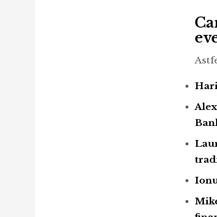
Ca
ev
Astf
Har
Alex
Ban
Laur
trad
Ionu
Mike