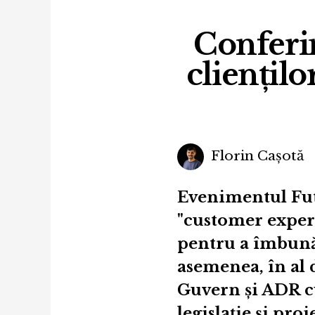
Conferi
cliențilo
Florin Cașotă
Evenimentul Fut
"customer experi
pentru a îmbunăt
asemenea, în al d
Guvern și ADR cu
legislație și pro