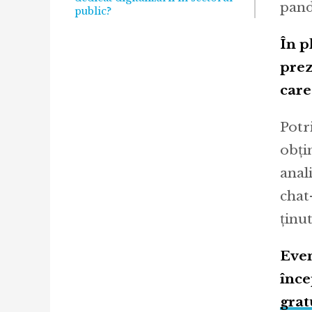
pand
public?
În p
prez
care
Potr
obți
anali
chat
ținu
Even
înce
grat