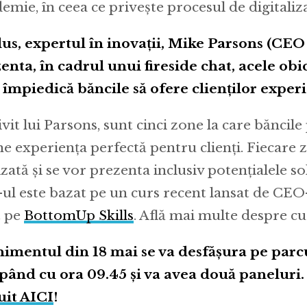
emie, în ceea ce privește procesul de digitaliz
lus, expertul în inovații, Mike Parsons (CEO
enta, în cadrul unui fireside chat, acele obic
 împiedică băncile să ofere clienților experi
ivit lui Parsons, sunt cinci zone la care băncile
ne experiența perfectă pentru clienți. Fiecare z
zată și se vor prezenta inclusiv potențialele sol
-ul este bazat pe un curs recent lansat de CEO
t pe
BottomUp Skills
. Află mai multe despre c
imentul din 18 mai se va desfășura pe parcu
pând cu ora 09.45 și va avea două paneluri.
uit AICI
!