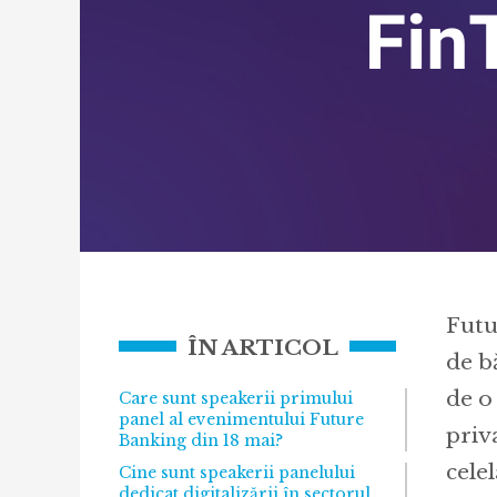
Futu
ÎN ARTICOL
de b
de o
Care sunt speakerii primului
panel al evenimentului Future
priv
Banking din 18 mai?
celel
Cine sunt speakerii panelului
dedicat digitalizării în sectorul