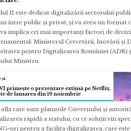
nciare.
ul II este dedicat digitalizării sectorului publi
n între public și privat, și va avea un format
 va implica cei mai importanți factori de decizi
rnamental: Ministerul Cercetării, Inovării și Di
ritatea pentru Digitalizarea României (ADR) ș
ului Ministru.
I primește o prezentare extinsă pe Netflix,
te de lansarea din 19 noiembrie
afla care sunt planurile Guvernului și autorit
alizarea rapidă a statului, cu ce soluții vin speci
G-uri pentru a facilita digitalizarea, care este 