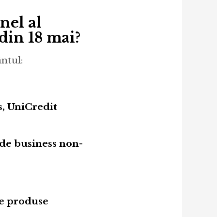
nel al
din 18 mai?
ntul:
, UniCredit
 de business non-
ie produse