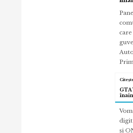
fina
Panel
comu
care
guve
Auto
Prim
GTA V
înain
Vom 
digit
și ON