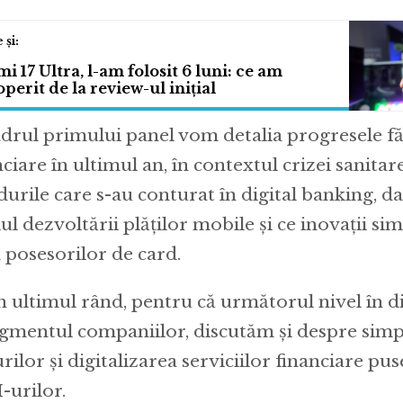
i 17 Ultra, l-am folosit 6 luni: ce am
perit de la review-ul inițial
adrul primului panel vom detalia progresele făc
ciare în ultimul an, în contextul crizei sanitar
durile care s-au conturat în digital banking, dar
ul dezvoltării plăților mobile și ce inovații simp
a posesorilor de card.
n ultimul rând, pentru că următorul nivel în di
egmentul companiilor, discutăm și despre simp
rilor și digitalizarea serviciilor financiare pus
urilor.