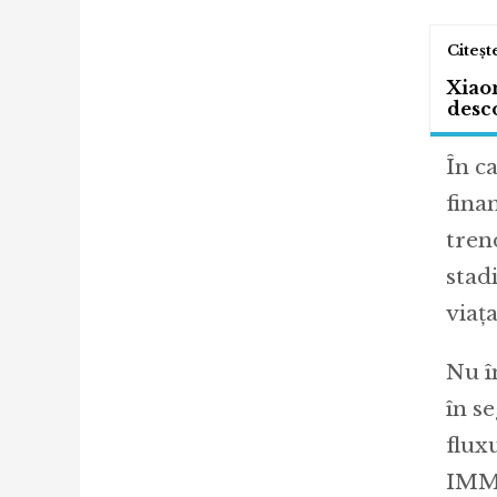
Xiaom
desco
În c
finan
tren
stadi
viaț
Nu î
în s
fluxu
IMM-