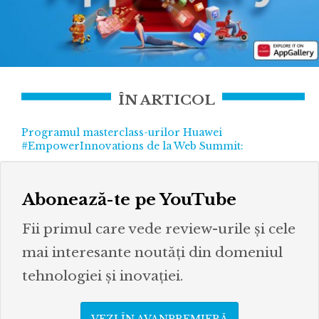
ÎN ARTICOL
Programul masterclass-urilor Huawei
#EmpowerInnovations de la Web Summit:
Abonează-te pe YouTube
Fii primul care vede review-urile și cele
mai interesante noutăți din domeniul
tehnologiei și inovației.
VEZI ÎN AVANPREMIERĂ