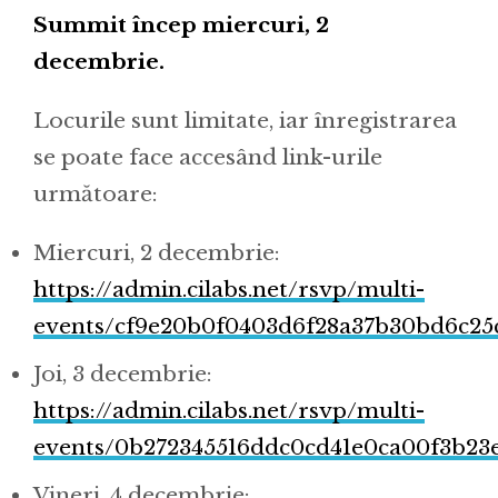
Summit încep miercuri, 2
decembrie.
Locurile sunt limitate, iar înregistrarea
se poate face accesând link-urile
următoare:
Miercuri, 2 decembrie:
https://admin.cilabs.net/rsvp/multi-
events/cf9e20b0f0403d6f28a37b30bd6c25cf
Joi, 3 decembrie:
https://admin.cilabs.net/rsvp/multi-
events/0b272345516ddc0cd41e0ca00f3b23e
Vineri, 4 decembrie: