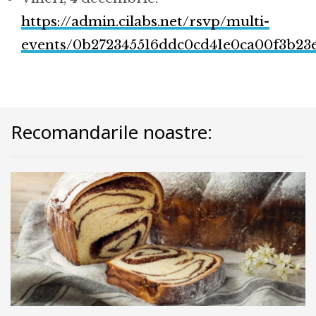
https://admin.cilabs.net/rsvp/multi-
events/0b272345516ddc0cd41e0ca00f3b23e
Recomandarile noastre: