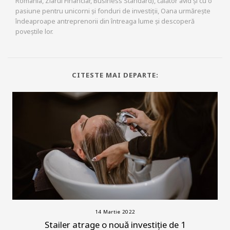
România, Ziarul Financiar, Business Standard), călător avid și cu o
pasiune pentru unicorni și fonduri de investiții, Oana urmărește
îndeaproape antreprenorii din întreaga lume și descoperă
poveștile lor.
CITESTE MAI DEPARTE:
14 Martie 2022
Stailer atrage o nouă investiție de 1