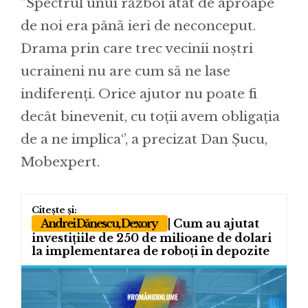
”Spectrul unui război atât de aproape
de noi era până ieri de neconceput.
Drama prin care trec vecinii noștri
ucraineni nu are cum să ne lase
indiferenți. Orice ajutor nu poate fi
decât binevenit, cu toții avem obligația
de a ne implica‘’, a precizat Dan Șucu,
Mobexpert.
Andrei Dănescu, Dexory
| Cum au ajutat
investițiile de 250 de milioane de dolari
la implementarea de roboți în depozite