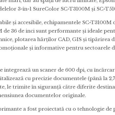
te mari, dar au spații de lucru limitate, Epso
delelor 3-în-1 SureColor SC-T3100M și SC-T5
abile și accesibile, echipamentele SC-T3100M d
 de 36 de inci sunt performante și ideale pen
nice, plotarea hărților CAD, GIS și tipărirea d
omoționale și informative pentru sectoarele de
 integrează un scaner de 600 dpi, cu încărcar
gitalizează cu precizie documentele (până la 2,
, le trimite în siguranță către diferite destinaț
imensiunea documentelor originale.
imante a fost proiectată cu o tehnologie de 