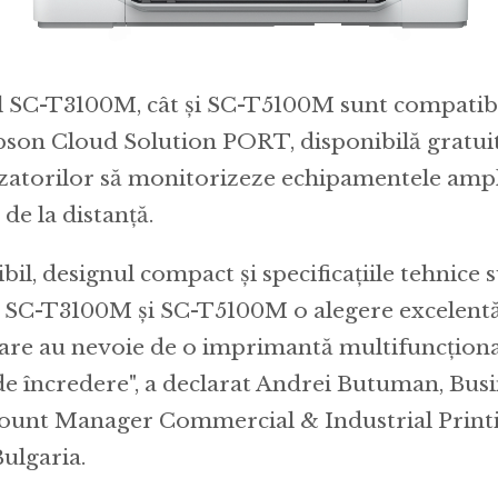
 SC-T3100M, cât și SC-T5100M sunt compatibi
son Cloud Solution PORT, disponibilă gratuit,
izatorilor să monitorizeze echipamentele ampl
 de la distanță.
ibil, designul compact și specificațiile tehnice
 SC-T3100M și SC-T5100M o alegere excelent
are au nevoie de o imprimantă multifuncțional
de încredere", a declarat Andrei Butuman, Bus
ount Manager Commercial & Industrial Print
ulgaria.