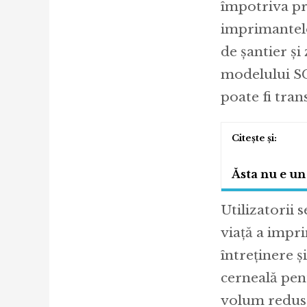
împotriva pr
imprimantelo
de șantier și
modelului SC-
poate fi tran
Ăsta nu e un
Utilizatorii 
viață a impri
întreținere 
cerneală pent
volum redus, 