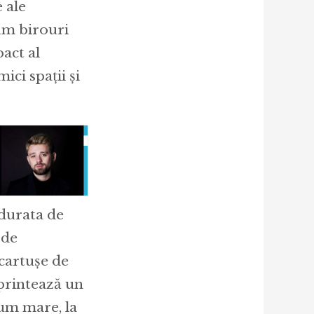
 ale
um birouri
pact al
ci spații și
 durata de
 de
cartușe de
 printează un
lum mare, la