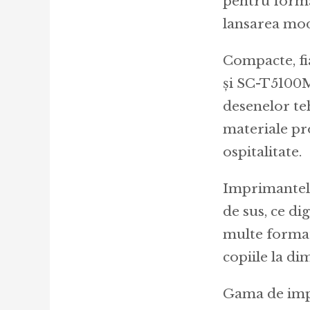
pentru forma
lansarea mo
Compacte, fi
și SC-T5100M
desenelor teh
materiale pr
ospitalitate.
Imprimantele
de sus, ce di
multe formate
copiile la d
Gama de impr