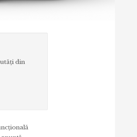
utăți din
uncțională