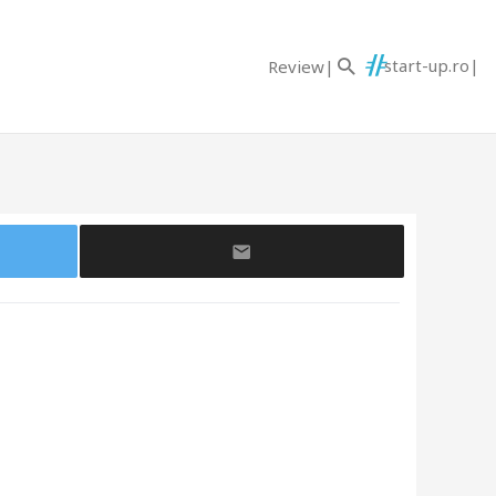
start-up.ro
Review