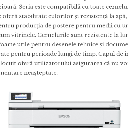
rioară. Seria este compatibilă cu toate cernelur
oferă stabilitate culorilor și rezistență la apă,
pentru producția de postere pentru medii cu u
cum vitrinele. Cernelurile sunt rezistente la l
 foarte utile pentru desenele tehnice și docume
vate pentru perioade lungi de timp. Capul de
locuit oferă utilizatorului asigurarea că nu vo
imentare neașteptate.