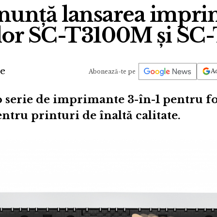
nunță lansarea impri
lor SC-T3100M și SC
de
Ad
Abonează-te pe
o serie de imprimante 3-în-1 pentru f
ntru printuri de înaltă calitate.