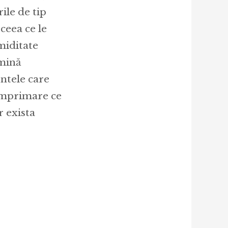
ile de tip
 ceea ce le
miditate
umină
ntele care
 imprimare ce
r exista