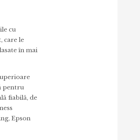
le cu
 care le
asate în mai
 superioare
ă pentru
ă fiabilă, de
iness
ing, Epson