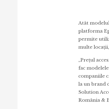
Atât modelul
platforma Ep
permite util
multe locații,
„Prețul acces
fac modelele
companiile c
la un brand 
Solution Acc
România & B