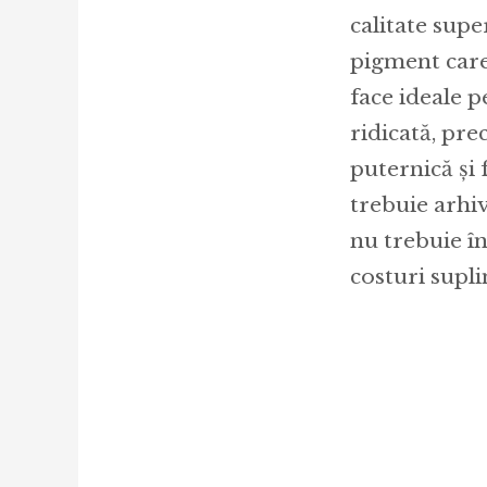
calitate supe
pigment care 
face ideale 
ridicată, pre
puternică și
trebuie arhi
nu trebuie în
costuri supl