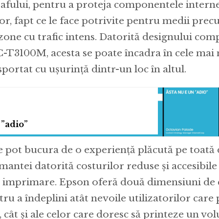
afului, pentru a proteja componentele interne
r, fapt ce le face potrivite pentru medii prec
 zone cu trafic intens. Datorită designului com
T3100M, acesta se poate încadra în cele mai mi
sportat cu ușurință dintr-un loc în altul.
 ”adio”
se pot bucura de o experiență plăcută pe toată
mantei datorită costurilor reduse și accesibile
și imprimare. Epson oferă două dimensiuni de 
ru a îndeplini atât nevoile utilizatorilor care
cât și ale celor care doresc să printeze un vo