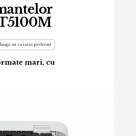
mantelor
-T5100M
augă-ne ca sursă preferată
ormate mari, cu