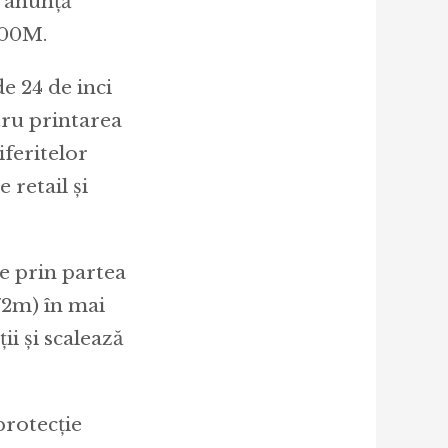
n anunță
100M.
e 24 de inci
tru printarea
iferitelor
 retail și
e prin partea
72m) în mai
ii și scalează
protecție