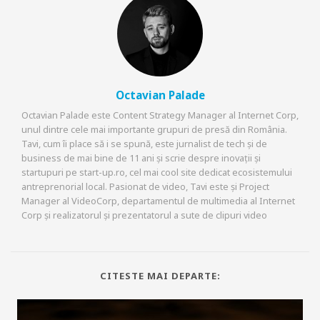
Octavian Palade
Octavian Palade este Content Strategy Manager al Internet Corp,
unul dintre cele mai importante grupuri de presă din România.
Tavi, cum îi place să i se spună, este jurnalist de tech și de
business de mai bine de 11 ani și scrie despre inovații și
startupuri pe start-up.ro, cel mai cool site dedicat ecosistemului
antreprenorial local. Pasionat de video, Tavi este și Project
Manager al VideoCorp, departamentul de multimedia al Internet
Corp și realizatorul și prezentatorul a sute de clipuri video
CITESTE MAI DEPARTE: