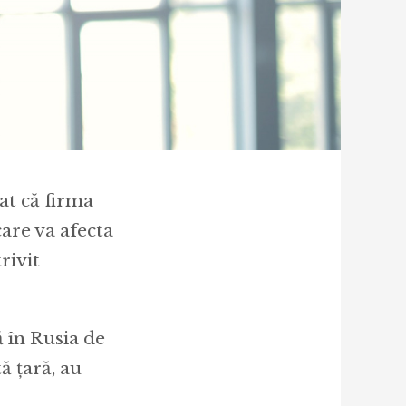
at că firma
are va afecta
rivit
 în Rusia de
ă țară, au