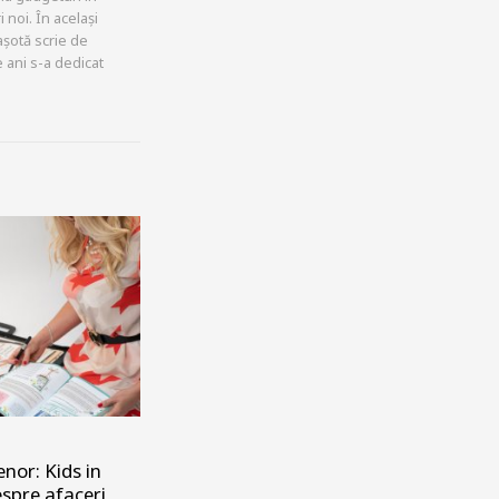
 noi. În același
așotă scrie de
 ani s-a dedicat
enor: Kids in
espre afaceri