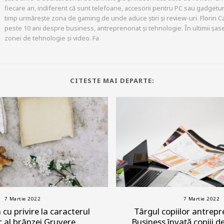
fiecare an, indiferent că sunt telefoane, accesorii pentru PC sau gadgeturi
timp urmărește zona de gaming de unde aduce știri și review-uri. Florin C
peste 10 ani despre business, antreprenoriat și tehnologie. În ultimii șase
zonei de tehnologie și video. Fa
CITESTE MAI DEPARTE:
7 Martie 2022
7 Martie 2022
cu privire la caracterul
Târgul copiilor antrepr
c al brânzei Gruyere
Business învață copiii d