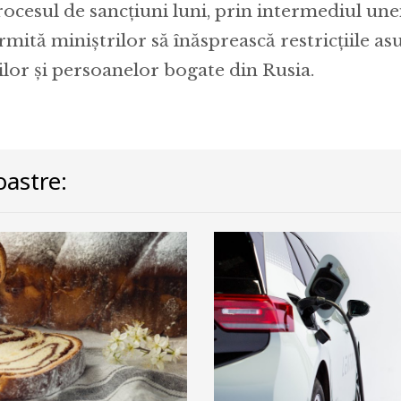
ocesul de sancțiuni luni, prin intermediul unei 
mită miniștrilor să înăsprească restricțiile as
ilor și persoanelor bogate din Rusia.
astre: