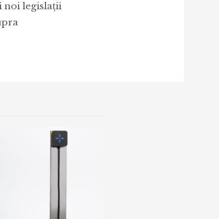
noi legislații
upra