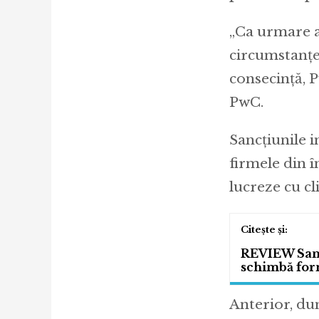
„Ca urmare a 
circumstanțe
consecință, P
PwC.
Sancțiunile 
firmele din 
lucreze cu cli
REVIEW Sams
schimbă for
Anterior, dum