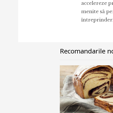
accelereze pr
menite să per
întreprinder
Recomandarile no