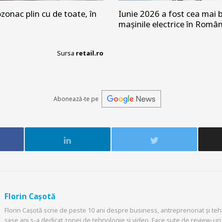
zonac plin cu de toate, în
Iunie 2026 a fost cea mai b
mașinile electrice în Româ
Sursa
retail.ro
Abonează-te pe
Florin Cașotă
Florin Cașotă scrie de peste 10 ani despre business, antreprenoriat și tehn
șase ani s-a dedicat zonei de tehnologie și video. Face sute de review-uri 