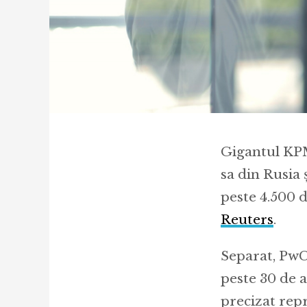
Gigantul KPMG
sa din Rusia
peste 4.500 d
Reuters
.
Separat, PwC
peste 30 de a
precizat rep