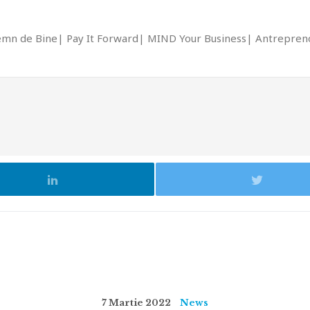
emn de Bine
Pay It Forward
MIND Your Business
Antrepreno
7 Martie 2022
News