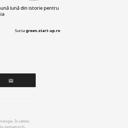
ună lună din istorie pentru
nia
Sursa
green.start-up.ro
ologie. În ultimii
la gadgeturi în