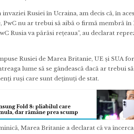
invaziei Rusiei în Ucraina, am decis că, în ace
, PwC nu ar trebui să aibă o firmă membră în R
wC Rusia va părăsi rețeaua”, au declarat repre
impuse Rusiei de Marea Britanie, UE și SUA fo
întreaga lume să se gândească dacă ar trebui să
enți ruși care sunt deținuți de stat.
ung Fold 8: pliabilul care
mula, dar rămâne prea scump
inică, Marea Britanie a declarat că va încerca