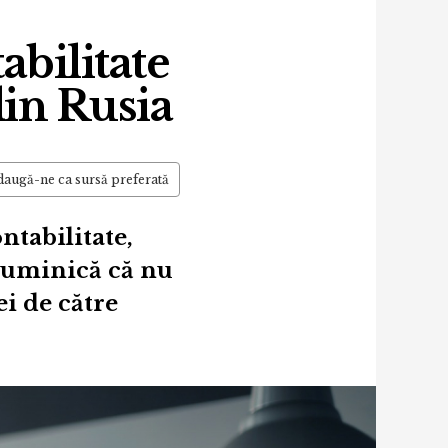
abilitate
din Rusia
augă-ne ca sursă preferată
ntabilitate,
duminică că nu
ei de către