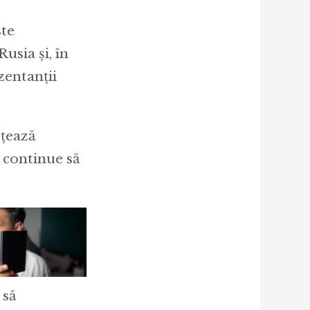
ste
usia și, în
zentanții
rțează
 continue să
 să