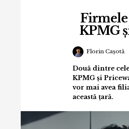
Firmele 
KPMG și 
Florin Cașotă
Două dintre cele
KPMG și Pricewa
vor mai avea fil
această țară.