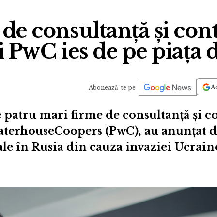
de consultanță și cont
PwC ies de pe piața 
Ad
Abonează-te pe
 patru mari firme de consultanță și co
terhouseCoopers (PwC), au anunțat 
iale în Rusia din cauza invaziei Ucrain