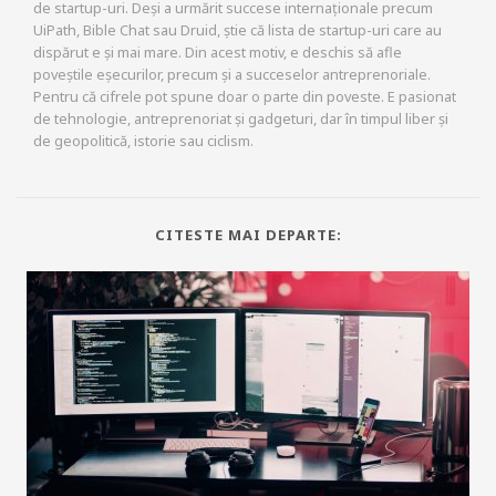
de startup-uri. Deși a urmărit succese internaționale precum
UiPath, Bible Chat sau Druid, știe că lista de startup-uri care au
dispărut e și mai mare. Din acest motiv, e deschis să afle
poveștile eșecurilor, precum și a succeselor antreprenoriale.
Pentru că cifrele pot spune doar o parte din poveste. E pasionat
de tehnologie, antreprenoriat și gadgeturi, dar în timpul liber și
de geopolitică, istorie sau ciclism.
CITESTE MAI DEPARTE: