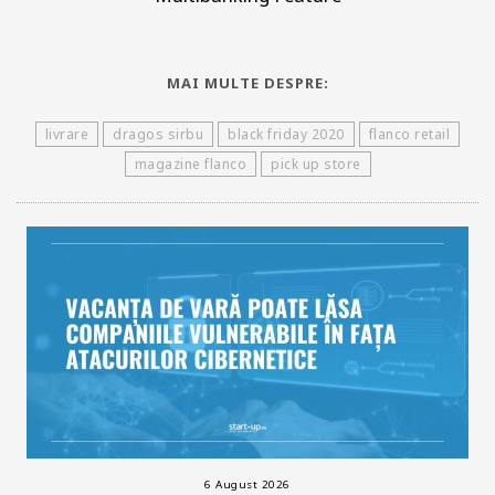
MAI MULTE DESPRE:
livrare
dragos sirbu
black friday 2020
flanco retail
magazine flanco
pick up store
6 August 2026