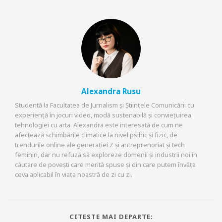
Alexandra Rusu
Studentă la Facultatea de Jurnalism și Științele Comunicării cu
experiență în jocuri video, modă sustenabilă și conviețuirea
tehnologiei cu arta. Alexandra este interesată de cum ne
afectează schimbările climatice la nivel psihic și fizic, de
trendurile online ale generației Z și antreprenoriat și tech
feminin, dar nu refuză să exploreze domenii și industrii noi în
căutare de povești care merită spuse și din care putem învăța
ceva aplicabil în viața noastră de zi cu zi.
CITESTE MAI DEPARTE: