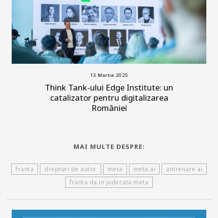
13 Martie 2025
Think Tank-ului Edge Institute: un
catalizator pentru digitalizarea
României
MAI MULTE DESPRE:
franta
drepturi de autor
meta
meta ai
antrenare ai
franta da in judecata meta